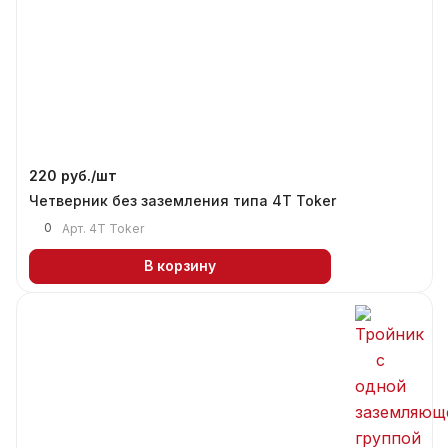
220 руб./
шт
Четверник без заземления типа 4T Тоker
0
Арт.
4T Тоker
В корзину