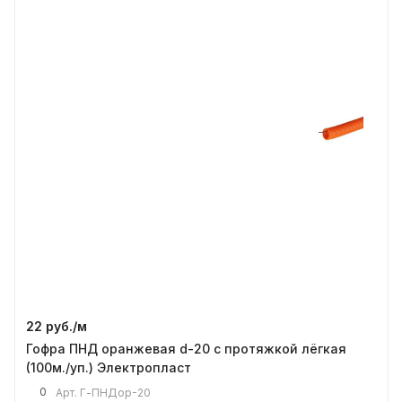
22 руб./
м
Гофра ПНД оранжевая d-20 с протяжкой лёгкая
(100м./уп.) Электропласт
0
Арт.
Г-ПНДор-20