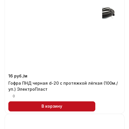
16 руб./
м
Гофра ПНД черная d-20 с протяжкой лёгкая (100м./
уп.) ЭлектроПласт
0
В корзину