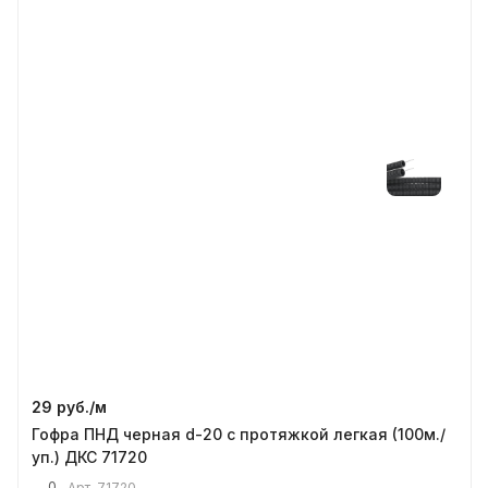
29 руб./
м
Гофра ПНД черная d-20 с протяжкой легкая (100м./
уп.) ДКС 71720
0
Арт.
71720