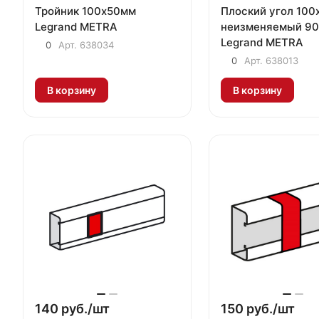
Тройник 100х50мм
Плоский угол 100
Legrand METRA
неизменяемый 90
Legrand METRA
0
Арт.
638034
0
Арт.
638013
В корзину
В корзину
140 руб./
шт
150 руб./
шт