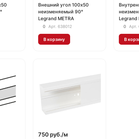
х50
Внешний угол 100х50
Внутрен
°
неизменяемый 90°
неизмен
Legrand METRA
Legrand
0
Арт.
638012
0
Арт.
В корзину
В корз
750 руб./
м