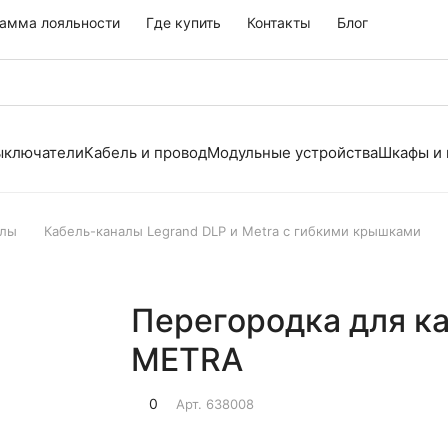
амма лояльности
Где купить
Контакты
Блог
выключатели
Кабель и провод
Модульные устройства
Шкафы и
алы
Кабель-каналы Legrand DLP и Metra с гибкими крышками
Перегородка для ка
METRA
0
Арт.
638008