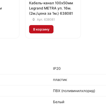
Кабель-канал 100х50мм
м
Legrand METRA уп. 16м.
(2м./цена за 1м.) 638081
0
Арт.
638081
В корзину
IP20
пластик
ПВХ (поливинилхлорид)
Белый