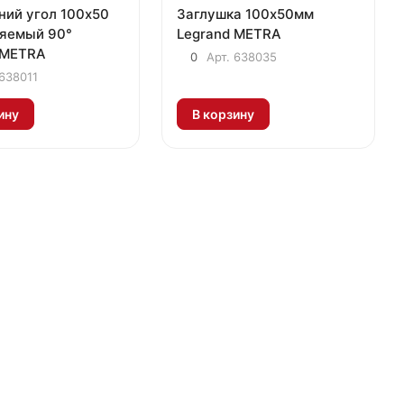
ний угол 100х50
Заглушка 100х50мм
яемый 90°
Legrand METRA
 METRA
0
Арт.
638035
638011
ину
В корзину