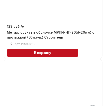
123 руб./
м
Металлорукав в оболочке МРПИ-НГ-20(d-20мм) с
протяжкой (50м./уп.) Строитель
0
Арт.
PR04.0110
В корзину