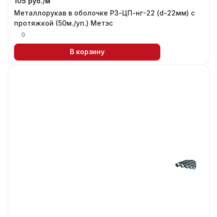
105 руб./
м
Металлорукав в оболочке РЗ-ЦП-нг-22 (d-22мм) с
протяжкой (50м./уп.) Метэс
0
В корзину