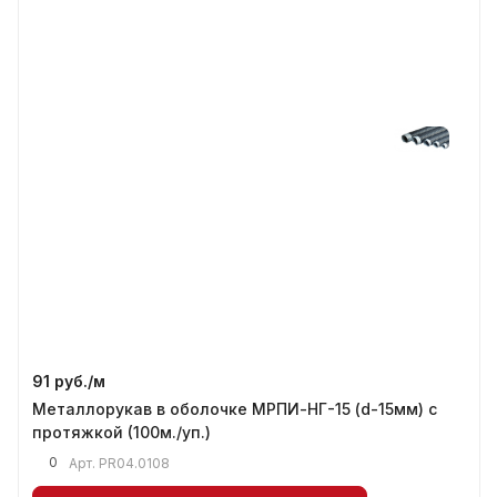
91 руб./
м
Металлорукав в оболочке МРПИ-НГ-15 (d-15мм) с
протяжкой (100м./уп.)
0
Арт.
PR04.0108