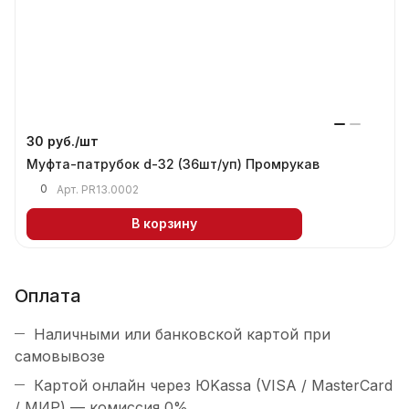
30 руб./
шт
Муфта-патрубок d-32 (36шт/уп) Промрукав
0
Арт.
PR13.0002
В корзину
Оплата
Наличными или банковской картой при
самовывозе
Картой онлайн через ЮKassa (VISA / MasterCard
/ МИР) — комиссия 0%