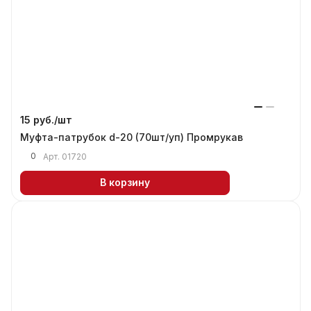
15 руб./
шт
Муфта-патрубок d-20 (70шт/уп) Промрукав
0
Арт.
01720
В корзину