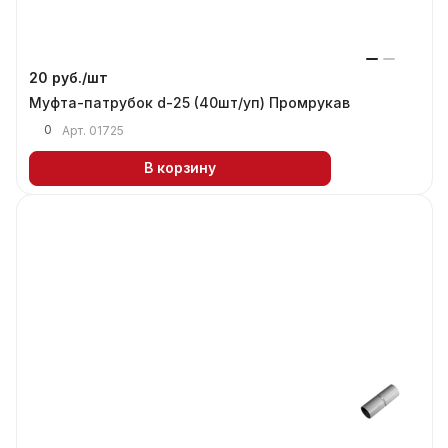
20 руб./
шт
Муфта-патрубок d-25 (40шт/уп) Промрукав
0
Арт.
01725
В корзину