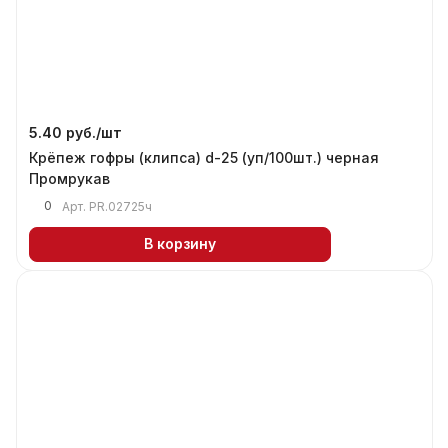
5.40 руб./
шт
Крёпеж гофры (клипса) d-25 (уп/100шт.) черная
Промрукав
0
Арт.
PR.02725ч
В корзину