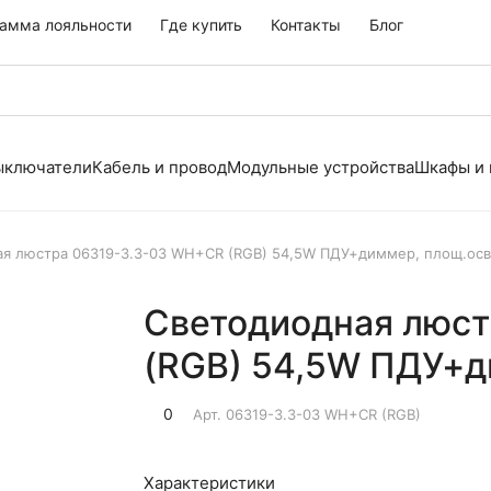
амма лояльности
Где купить
Контакты
Блог
выключатели
Кабель и провод
Модульные устройства
Шкафы и
я люстра 06319-3.3-03 WH+CR (RGB) 54,5W ПДУ+диммер, площ.осв.
Светодиодная люст
(RGB) 54,5W ПДУ+ди
0
Арт.
06319-3.3-03 WH+CR (RGB)
Характеристики