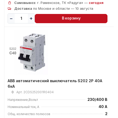
Самовывоз:
г. Раменское, ТК «Радуга» —
сегодня
Доставка
по Москве и области — 10 августа
В корзину
ABB автоматический выключатель S202 2P 40А
6кА
0
Арт.
2CDS252001R0404
230/400 В
Напряжение,Вольт
40 А
Номинальный ток, А
2
Общ. количество полюсов