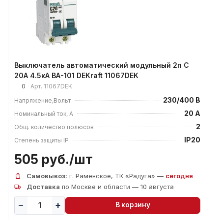
Выключатель автоматический модульный 2п C
20А 4.5кА ВА-101 DEKraft 11067DEK
0
Арт.
11067DEK
230/400 В
Напряжение,Вольт
20 А
Номинальный ток, А
2
Общ. количество полюсов
IP20
Степень защиты IP
505 руб./
шт
Самовывоз:
г. Раменское, ТК «Радуга» —
сегодня
Доставка
по Москве и области — 10 августа
В корзину