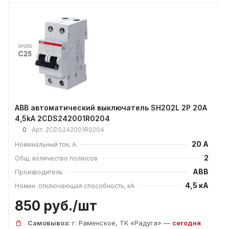
ABB автоматический выключатель SH202L 2P 20А
4,5kA 2CDS242001R0204
0
Арт.
2CDS242001R0204
20 А
Номинальный ток, А
2
Общ. количество полюсов
ABB
Производитель
4,5 кА
Номин. отключающая способность, кА
850 руб./
шт
Самовывоз:
г. Раменское, ТК «Радуга» —
сегодня