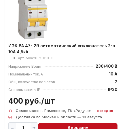
ИЭК ВА 47- 29 автоматический выключатель 2-п
10А 4,5кА
0
Арт.
MVA20-2-010-C
230/400 В
Напряжение,Вольт
10 А
Номинальный ток, А
2
Общ. количество полюсов
IP20
Степень защиты IP
400 руб./
шт
Самовывоз:
г. Раменское, ТК «Радуга» —
сегодня
Доставка
по Москве и области — 10 августа
В корзину