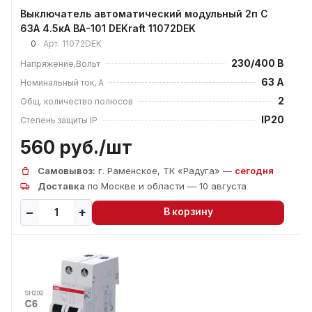
Выключатель автоматический модульный 2п C
63А 4.5кА ВА-101 DEKraft 11072DEK
0
Арт.
11072DEK
230/400 В
Напряжение,Вольт
63 А
Номинальный ток, А
2
Общ. количество полюсов
IP20
Степень защиты IP
560 руб./
шт
Самовывоз:
г. Раменское, ТК «Радуга» —
сегодня
Доставка
по Москве и области — 10 августа
В корзину