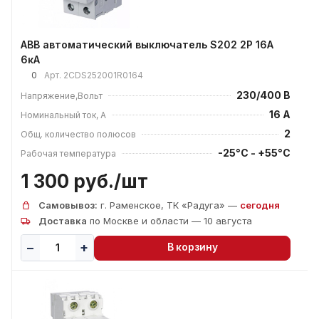
ABB автоматический выключатель S202 2P 16А
6кА
0
Арт.
2CDS252001R0164
230/400 В
Напряжение,Вольт
16 А
Номинальный ток, А
2
Общ. количество полюсов
-25°C - +55°C
Рабочая температура
1 300 руб./
шт
Самовывоз:
г. Раменское, ТК «Радуга» —
сегодня
Доставка
по Москве и области — 10 августа
В корзину