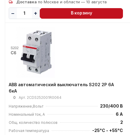
Доставка
по Москве и области — 10 августа
В корзину
ABB автоматический выключатель S202 2P 6А
6кА
0
Арт.
2CDS252001R0064
230/400 В
Напряжение,Вольт
6 А
Номинальный ток, А
2
Общ. количество полюсов
-25°C - +55°C
Рабочая температура