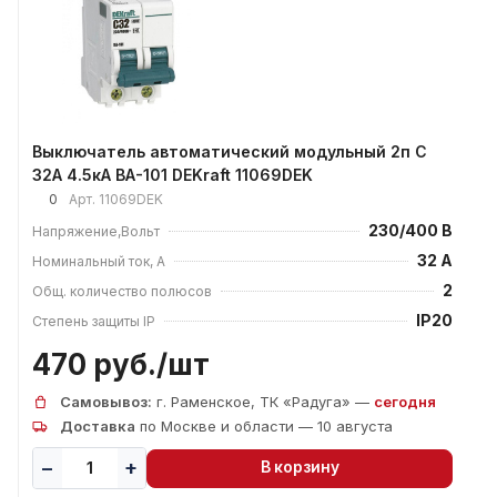
Выключатель автоматический модульный 2п C
32А 4.5кА ВА-101 DEKraft 11069DEK
0
Арт.
11069DEK
230/400 В
Напряжение,Вольт
32 А
Номинальный ток, А
2
Общ. количество полюсов
IP20
Степень защиты IP
470 руб./
шт
Самовывоз:
г. Раменское, ТК «Радуга» —
сегодня
Доставка
по Москве и области — 10 августа
В корзину