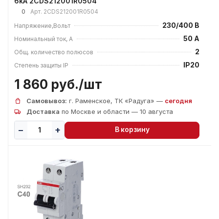
6kA 2CDS212001R0504
0
Арт.
2CDS212001R0504
230/400 В
Напряжение,Вольт
50 А
Номинальный ток, А
2
Общ. количество полюсов
IP20
Степень защиты IP
1 860 руб./
шт
Самовывоз:
г. Раменское, ТК «Радуга» —
сегодня
Доставка
по Москве и области — 10 августа
В корзину