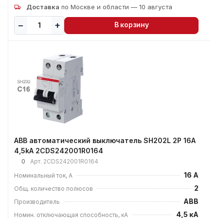
Доставка
по Москве и области — 10 августа
В корзину
ABB автоматический выключатель SH202L 2P 16А
4,5kA 2CDS242001R0164
0
Арт.
2CDS242001R0164
16 А
Номинальный ток, А
2
Общ. количество полюсов
ABB
Производитель
4,5 кА
Номин. отключающая способность, кА