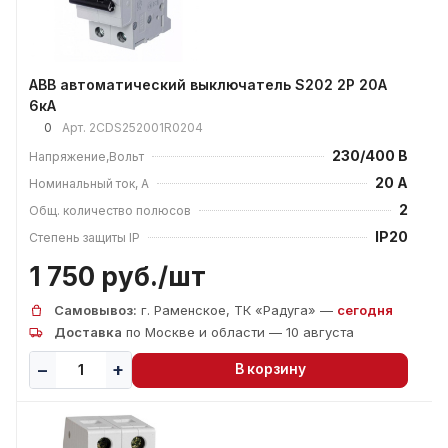
ABB автоматический выключатель S202 2P 20А
6кА
0
Арт.
2CDS252001R0204
230/400 В
Напряжение,Вольт
20 А
Номинальный ток, А
2
Общ. количество полюсов
IP20
Степень защиты IP
1 750 руб./
шт
Самовывоз:
г. Раменское, ТК «Радуга» —
сегодня
Доставка
по Москве и области — 10 августа
В корзину