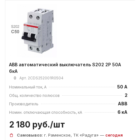
ABB автоматический выключатель S202 2P 50А
6кА
0
Арт.
2CDS252001R0504
50 А
Номинальный ток, А
2
Общ. количество полюсов
ABB
Производитель
6 кА
Номин. отключающая способность, кА
2 180 руб./
шт
Самовывоз:
г. Раменское, ТК «Радуга» —
сегодня