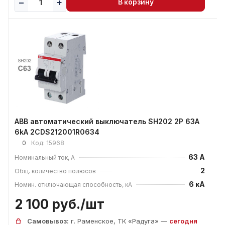
В корзину
ABB автоматический выключатель SH202 2P 63А
6kA 2CDS212001R0634
0
Код:
15968
63 А
Номинальный ток, А
2
Общ. количество полюсов
6 кА
Номин. отключающая способность, кА
2 100 руб./
шт
Самовывоз:
г. Раменское, ТК «Радуга» —
сегодня