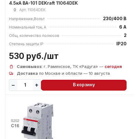
4.5кА ВА-101 DEKraft 11064DEK
0
Арт.
11064DEK
230/400 В
Напряжение,Вольт
6 А
Номинальный ток, А
2
Общ. количество полюсов
IP20
Степень защиты IP
530 руб./
шт
Самовывоз:
г. Раменское, ТК «Радуга» —
сегодня
Доставка
по Москве и области — 10 августа
В корзину