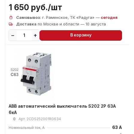
1 650 руб./
шт
Самовывоз:
г. Раменское, ТК «Радуга» —
сегодня
Доставка
по Москве и области — 10 августа
В корзину
ABB автоматический выключатель S202 2P 63А
6кА
0
Арт.
2CDS252001R0634
63 А
Номинальный ток, А