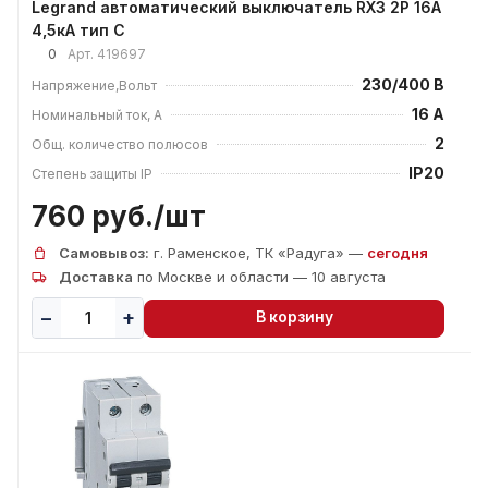
Legrand автоматический выключатель RХ3 2P 16A
4,5кА тип С
0
Арт.
419697
230/400 В
Напряжение,Вольт
16 А
Номинальный ток, А
2
Общ. количество полюсов
IP20
Степень защиты IP
760 руб./
шт
Самовывоз:
г. Раменское, ТК «Радуга» —
сегодня
Доставка
по Москве и области — 10 августа
В корзину