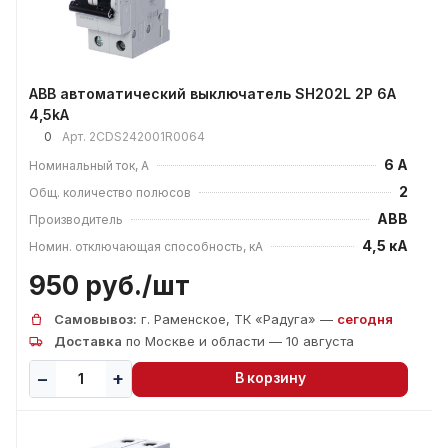
ABB автоматический выключатель SH202L 2P 6А
4,5kA
0
Арт.
2CDS242001R0064
6 А
Номинальный ток, А
2
Общ. количество полюсов
ABB
Производитель
4,5 кА
Номин. отключающая способность, кА
950 руб./
шт
Самовывоз:
г. Раменское, ТК «Радуга» —
сегодня
Доставка
по Москве и области — 10 августа
В корзину