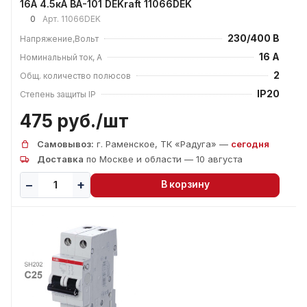
16А 4.5кА ВА-101 DEKraft 11066DEK
0
Арт.
11066DEK
230/400 В
Напряжение,Вольт
16 А
Номинальный ток, А
2
Общ. количество полюсов
IP20
Степень защиты IP
475 руб./
шт
Самовывоз:
г. Раменское, ТК «Радуга» —
сегодня
Доставка
по Москве и области — 10 августа
В корзину