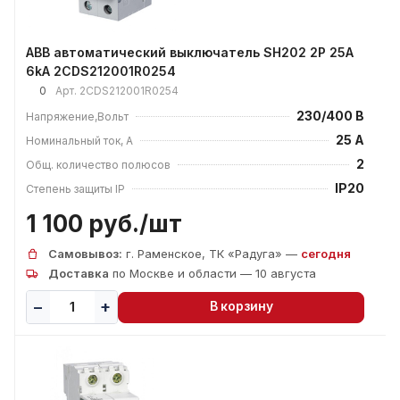
ABB автоматический выключатель SH202 2P 25А
6kA 2CDS212001R0254
0
Арт.
2CDS212001R0254
230/400 В
Напряжение,Вольт
25 А
Номинальный ток, А
2
Общ. количество полюсов
IP20
Степень защиты IP
1 100 руб./
шт
Самовывоз:
г. Раменское, ТК «Радуга» —
сегодня
Доставка
по Москве и области — 10 августа
В корзину