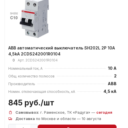
ABB автоматический выключатель SH202L 2P 10А
4,5kA 2CDS242001R0104
0
Арт.
2CDS242001R0104
10 А
Номинальный ток, А
2
Общ. количество полюсов
ABB
Производитель
4,5 кА
Номин. отключающая способность, кА
845 руб./
шт
Самовывоз:
г. Раменское, ТК «Радуга» —
сегодня
Доставка
по Москве и области — 10 августа