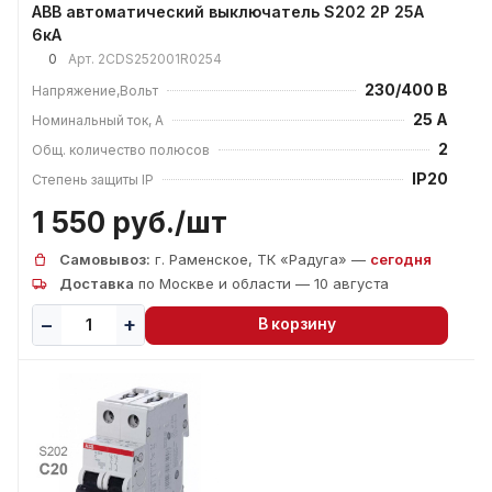
ABB автоматический выключатель S202 2P 25А
6кА
0
Арт.
2CDS252001R0254
230/400 В
Напряжение,Вольт
25 А
Номинальный ток, А
2
Общ. количество полюсов
IP20
Степень защиты IP
1 550 руб./
шт
Самовывоз:
г. Раменское, ТК «Радуга» —
сегодня
Доставка
по Москве и области — 10 августа
В корзину