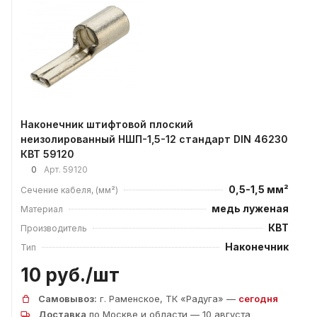
Наконечник штифтовой плоский
неизолированный НШП-1,5-12 стандарт DIN 46230
КВТ 59120
0
Арт.
59120
0,5-1,5 мм²
Сечение кабеля, (мм²)
медь луженая
Материал
КВТ
Производитель
Наконечник
Тип
10 руб./
шт
Самовывоз:
г. Раменское, ТК «Радуга» —
сегодня
Доставка
по Москве и области — 10 августа