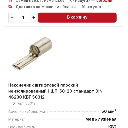
Самовывоз:
г. Раменское, ТК «Радуга» —
сегодня
Доставка
по Москве и области — 10 августа
В корзину
Наконечник штифтовой плоский
неизолированный НШП-50-20 стандарт DIN
46230 КВТ 50312
0
Арт.
50312
50 мм²
Сечение кабеля, (мм²)
медь луженая
Материал
КВТ
Производитель