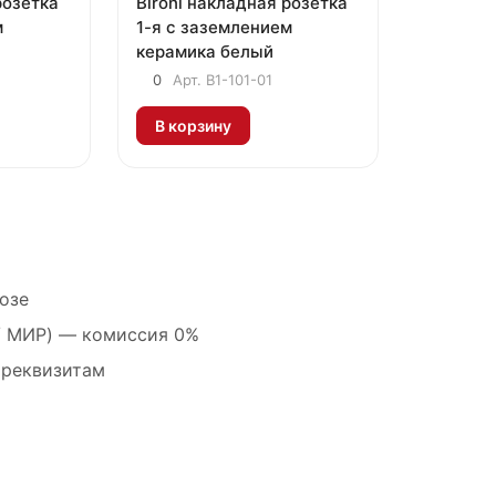
розетка
Bironi накладная розетка
м
1-я с заземлением
керамика белый
0
Арт.
B1-101-01
В корзину
озе
 / МИР) — комиссия 0%
 реквизитам