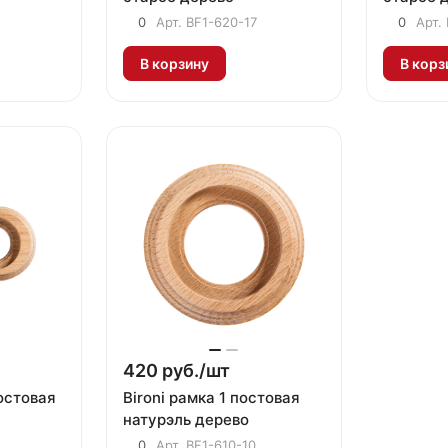
0
Арт.
BF1-620-17
0
Арт.
В корзину
В корз
420 руб./
шт
постовая
Bironi рамка 1 постовая
натурэль дерево
0
Арт.
BF1-610-10