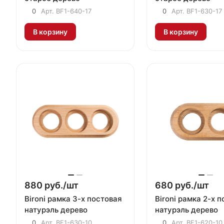
0
Арт.
BF1-640-17
0
Арт.
BF1-630-17
В корзину
В корзину
880 руб./
шт
680 руб./
шт
Bironi рамка 3-х постовая
Bironi рамка 2-х 
натурэль дерево
натурэль дерево
0
Арт.
BF1-630-10
0
Арт.
BF1-620-10