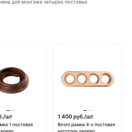
ачена для монтажа четырех постовых
./
шт
1 400 руб./
шт
амка 1 постовая
Bironi рамка 4-х постовая
дерево
натурэль дерево