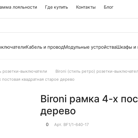
амма лояльности
Где купить
Контакты
Блог
выключатели
Кабель и провод
Модульные устройства
Шкафы и
ь розетки-выключатели
Bironi (стиль ретро) розетки-выключат
-х постовая квадратная старое дерево
Bironi рамка 4-х по
дерево
0
Арт.
BF1/1-640-17