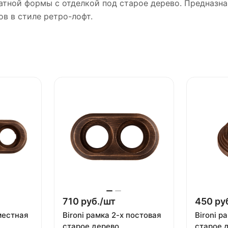
атной формы с отделкой под старое дерево. Предназн
в в стиле ретро-лофт.
710 руб./
шт
450 руб
местная
Bironi рамка 2-х постовая
Bironi р
старое дерево
старое 