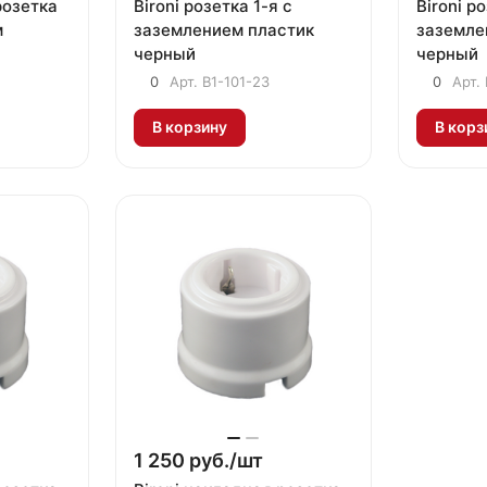
Bironi розетка 1-я с
Bironi р
м
заземлением пластик
заземле
черный
черный
0
Арт.
B1-101-23
0
Арт.
В корзину
В корз
1 250 руб./
шт