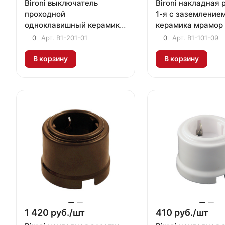
Bironi выключатель
Bironi накладная розетка
проходной
1-я с заземление
одноклавишный керамика
керамика мрамор
белый
0
Арт.
B1-201-01
0
Арт.
B1-101-09
В корзину
В корзину
1 420 руб./
шт
410 руб./
шт