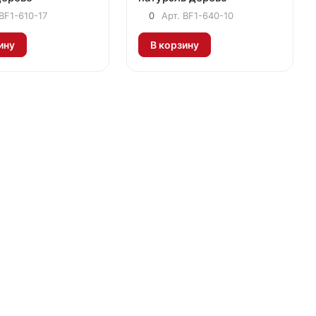
BF1-610-17
0
Арт.
BF1-640-10
ину
В корзину