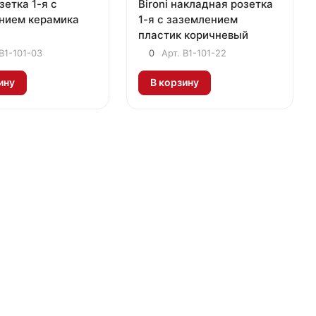
озетка 1-я с
Bironi накладная розетка
нием керамика
1-я с заземлением
пластик коричневый
B1-101-03
0
Арт.
B1-101-22
ину
В корзину