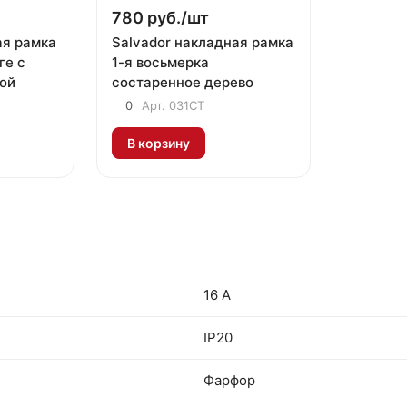
780 руб./
шт
ая рамка
Salvador накладная рамка
ге с
1-я восьмерка
ой
состаренное дерево
0
Арт.
031СТ
В корзину
16 А
IP20
Фарфор