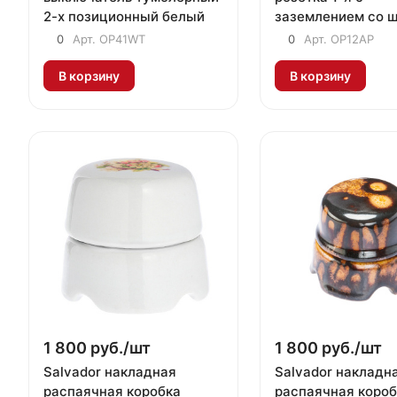
2-х позиционный белый
заземлением со 
белая "яблоня"
0
Арт.
OP41WT
0
Арт.
ОР12AP
В корзину
В корзину
1 800 руб./
шт
1 800 руб./
шт
Salvador накладная
Salvador накладн
распаячная коробка
распаячная короб