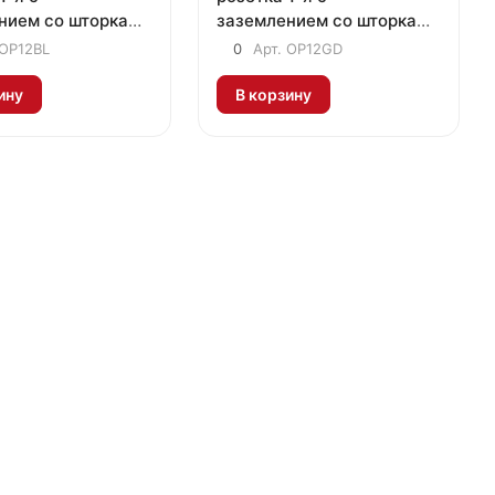
нием со шторками
заземлением со шторками
бежевый
OP12BL
0
Арт.
OP12GD
ину
В корзину