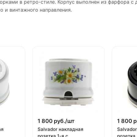
орками в ретро-стиле. Корпус выполнен из фарфора с
о и винтажного направления.
1 800 руб./
шт
1 800 р
ая
Salvador накладная
Salvado
розетка 1-я с
розетка 