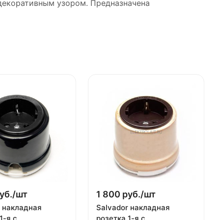
 декоративным узором. Предназначена
уб./
шт
1 800 руб./
шт
r накладная
Salvador накладная
1-я с
розетка 1-я с