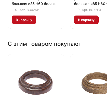
большая ø85 H60 белая
большая ø85 H60 
"яблоня"
"экзотик"
0
Арт.
BOX2AP
0
Арт.
BOX2EX
В корзину
В корзину
С этим товаром покупают