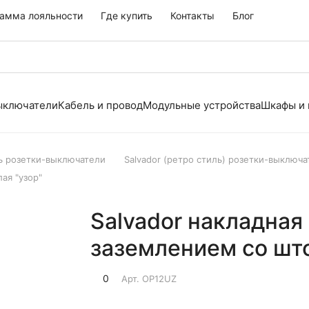
амма лояльности
Где купить
Контакты
Блог
выключатели
Кабель и провод
Модульные устройства
Шкафы и
ь розетки-выключатели
Salvador (ретро стиль) розетки-выключ
ая "узор"
Salvador накладная 
заземлением со што
0
Арт.
OP12UZ