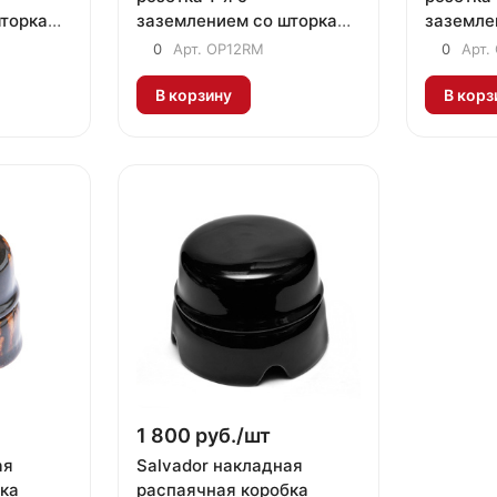
шторками
заземлением со шторками
заземле
белая "ромашка"
черный
0
Арт.
OP12RM
0
Арт.
В корзину
В корз
1 800 руб./
шт
ая
Salvador накладная
ка
распаячная коробка