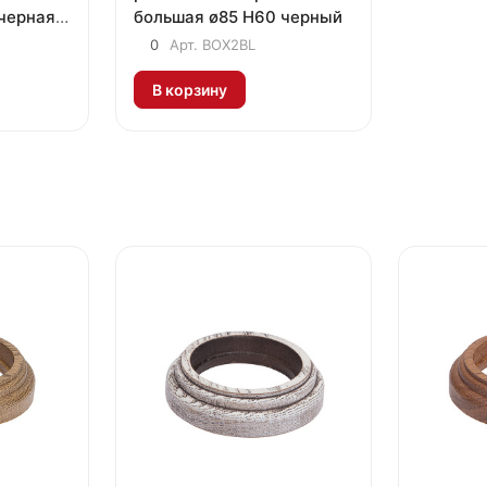
черная
большая ø85 H60 черный
0
Арт.
BOX2BL
В корзину