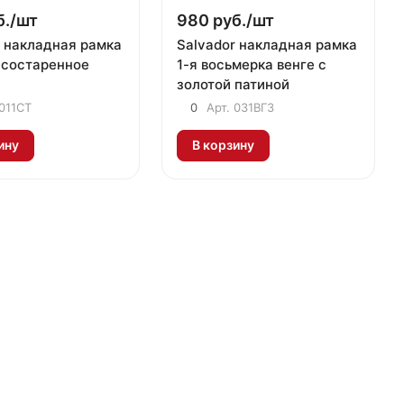
./
шт
980 руб./
шт
r накладная рамка
Salvador накладная рамка
л состаренное
1-я восьмерка венге с
золотой патиной
011СТ
0
Арт.
031ВГЗ
ину
В корзину