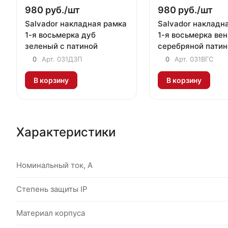
980 руб./
шт
980 руб./
шт
Salvador накладная рамка
Salvador накладн
1-я восьмерка дуб
1-я восьмерка вен
зеленый с патиной
серебряной патин
0
Арт.
031ДЗП
0
Арт.
031ВГС
В корзину
В корзину
Характеристики
Номинальный ток, А
Степень защиты IP
Материал корпуса