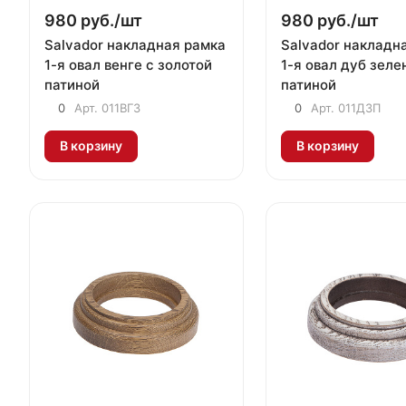
980 руб./
шт
980 руб./
шт
Salvador накладная рамка
Salvador накладн
1-я овал венге с золотой
1-я овал дуб зеле
патиной
патиной
0
Арт.
011ВГЗ
0
Арт.
011ДЗП
В корзину
В корзину