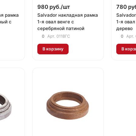
980 руб./
шт
780 руб
ая рамка
Salvador накладная рамка
Salvado
ный с
1-я овал венге с
1-я ова
серебряной патиной
дерево
0
Арт.
011ВГС
0
Арт.
В корзину
В корз