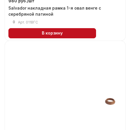
980 руб./
шт
Salvador накладная рамка 1-я овал венге с
серебряной патиной
0
Арт.
011ВГС
В корзину