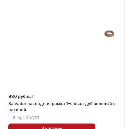
980 руб./
шт
Salvador накладная рамка 1-я овал дуб зеленый с
патиной
0
Арт.
011ДЗП
В корзину