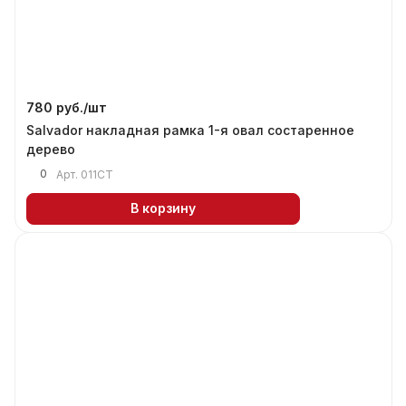
780 руб./
шт
Salvador накладная рамка 1-я овал состаренное
дерево
0
Арт.
011СТ
В корзину