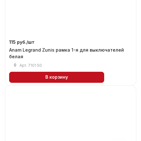
115 руб./
шт
Anam Legrand Zunis рамка 1-я для выключателей
белая
0
Арт.
7101 50
В корзину