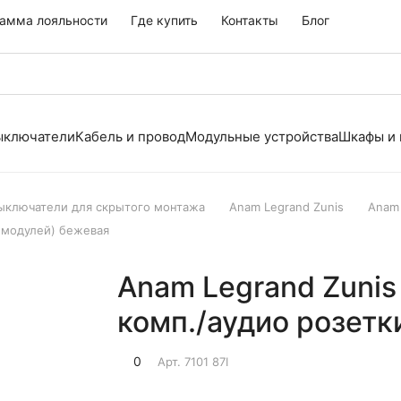
амма лояльности
Где купить
Контакты
Блог
выключатели
Кабель и провод
Модульные устройства
Шкафы и
выключатели для скрытого монтажа
Anam Legrand Zunis
Anam
5 модулей) бежевая
Anam Legrand Zunis
комп./аудио розетк
0
Арт.
7101 87I