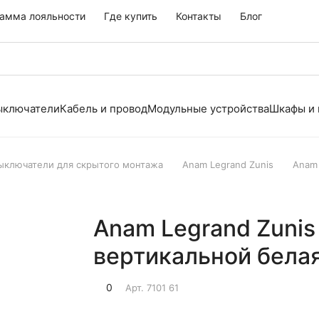
амма лояльности
Где купить
Контакты
Блог
выключатели
Кабель и провод
Модульные устройства
Шкафы и
выключатели для скрытого монтажа
Anam Legrand Zunis
Anam
Anam Legrand Zunis
вертикальной бела
0
Арт.
7101 61