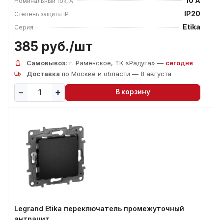
10 А
Номинальный ток, А
IP20
Степень защиты IP
Etika
Серия
385 руб./
шт
Самовывоз:
г. Раменское, ТК «Радуга» —
сегодня
Доставка
по Москве и области — 8 августа
В корзину
Legrand Etika переключатель промежуточный
антрацит