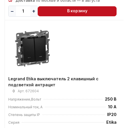
Доставка
по Москве и области — 8 августа
В корзину
Legrand Etika выключатель 2 клавишный с
подсветкой антрацит
0
Арт.
672604
250 В
Напряжение,Вольт
10 А
Номинальный ток, А
IP20
Степень защиты IP
Etika
Серия