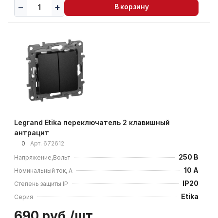
В корзину
Legrand Etika переключатель 2 клавишный
антрацит
0
Арт.
672612
250 В
Напряжение,Вольт
10 А
Номинальный ток, А
IP20
Степень защиты IP
Etika
Серия
690 руб./
шт