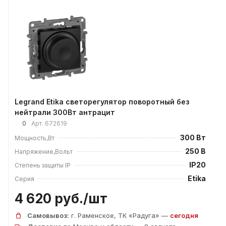
Legrand Etika светорегулятор поворотный без
нейтрали 300Вт антрацит
0
Арт.
672619
300 Вт
Мощность,Вт
250 В
Напряжение,Вольт
IP20
Степень защиты IP
Etika
Серия
4 620 руб./
шт
Самовывоз:
г. Раменское, ТК «Радуга» —
сегодня