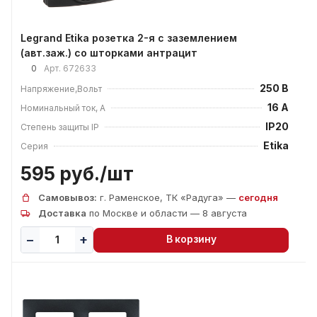
Legrand Etika розетка 2-я с заземлением
(авт.заж.) со шторками антрацит
0
Арт.
672633
250 В
Напряжение,Вольт
16 А
Номинальный ток, А
IP20
Степень защиты IP
Etika
Серия
595 руб./
шт
Самовывоз:
г. Раменское, ТК «Радуга» —
сегодня
Доставка
по Москве и области — 8 августа
В корзину