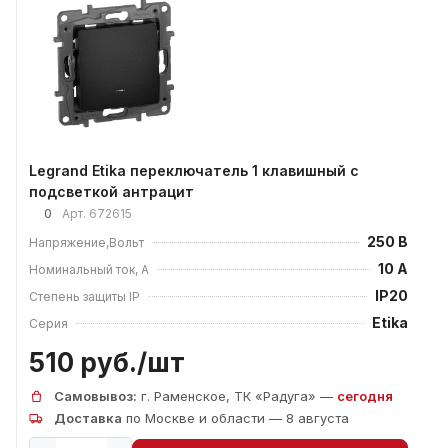
Legrand Etika переключатель 1 клавишный с
подсветкой антрацит
0
Арт.
672615
250 В
Напряжение,Вольт
10 А
Номинальный ток, А
IP20
Степень защиты IP
Etika
Серия
510 руб./
шт
Самовывоз:
г. Раменское, ТК «Радуга» —
сегодня
Доставка
по Москве и области — 8 августа