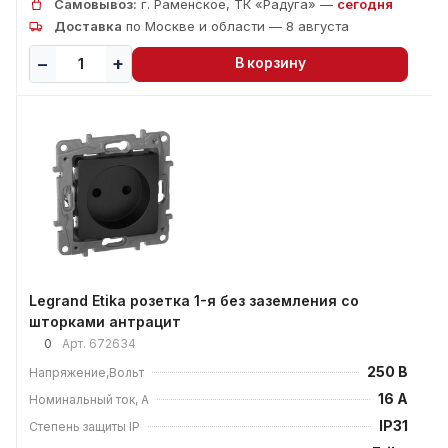
Самовывоз:
г. Раменское, ТК «Радуга» —
сегодня
Доставка
по Москве и области — 8 августа
В корзину
Legrand Etika розетка 1-я без заземления со
шторками антрацит
0
Арт.
672634
250 В
Напряжение,Вольт
16 А
Номинальный ток, А
IP31
Степень защиты IP