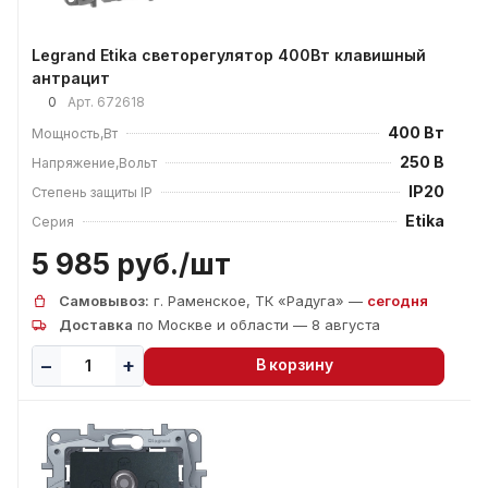
Legrand Etika светорегулятор 400Вт клавишный
антрацит
0
Арт.
672618
400 Вт
Мощность,Вт
250 В
Напряжение,Вольт
IP20
Степень защиты IP
Etika
Серия
5 985 руб./
шт
Самовывоз:
г. Раменское, ТК «Радуга» —
сегодня
Доставка
по Москве и области — 8 августа
В корзину