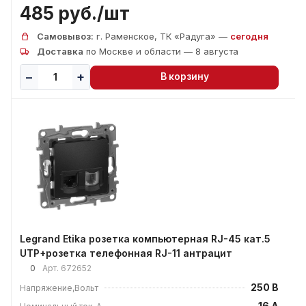
485 руб./
шт
Самовывоз:
г. Раменское, ТК «Радуга» —
сегодня
Доставка
по Москве и области — 8 августа
В корзину
Legrand Etika розетка компьютерная RJ-45 кат.5
UTP+розетка телефонная RJ-11 антрацит
0
Арт.
672652
250 В
Напряжение,Вольт
16 А