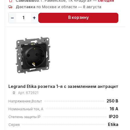
Самовывоз:
г. Раменское, ТК «Радуга» —
сегодня
Доставка
по Москве и области — 8 августа
В корзину
Legrand Etika розетка 1-я с заземлением антрацит
0
Арт.
672621
250 В
Напряжение,Вольт
16 А
Номинальный ток, А
IP20
Степень защиты IP
Etika
Серия