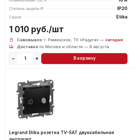
Номинальный ток, А
IP20
Степень защиты IP
Etika
Серия
1 010 руб./
шт
Самовывоз:
г. Раменское, ТК «Радуга» —
сегодня
Доставка
по Москве и области — 8 августа
В корзину
Legrand Etika розетка TV-SAT двухкабельная
антрацит