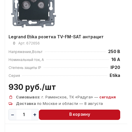
Legrand Etika розетка TV-FM-SAT антрацит
0
Арт.
672656
250 В
Напряжение,Вольт
16 А
Номинальный ток, А
IP20
Степень защиты IP
Etika
Серия
930 руб./
шт
Самовывоз:
г. Раменское, ТК «Радуга» —
сегодня
Доставка
по Москве и области — 8 августа
В корзину