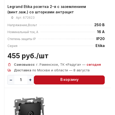
Legrand Etika розетка 2-я с заземлением
(винт.заж.) со шторками антрацит
0
Арт.
672623
250 В
Напряжение,Вольт
16 А
Номинальный ток, А
IP20
Степень защиты IP
Etika
Серия
455 руб./
шт
Самовывоз:
г. Раменское, ТК «Радуга» —
сегодня
Доставка
по Москве и области — 8 августа
В корзину