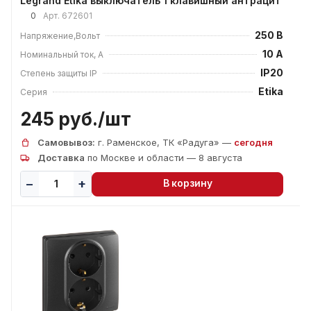
Legrand Etika выключатель 1 клавишный антрацит
0
Арт.
672601
250 В
Напряжение,Вольт
10 А
Номинальный ток, А
IP20
Степень защиты IP
Etika
Серия
245 руб./
шт
Самовывоз:
г. Раменское, ТК «Радуга» —
сегодня
Доставка
по Москве и области — 8 августа
В корзину