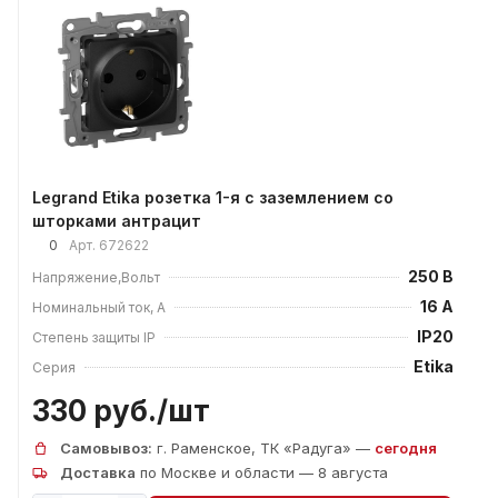
Legrand Etika розетка 1-я с заземлением со
шторками антрацит
0
Арт.
672622
250 В
Напряжение,Вольт
16 А
Номинальный ток, А
IP20
Степень защиты IP
Etika
Серия
330 руб./
шт
Самовывоз:
г. Раменское, ТК «Радуга» —
сегодня
Доставка
по Москве и области — 8 августа