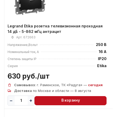
Legrand Etika розетка телевизионная проходная
14 дБ - 5-862 мГц антрацит
0
Арт.
672663
250 В
Напряжение,Вольт
16 А
Номинальный ток, А
IP20
Степень защиты IP
Etika
Серия
630 руб./
шт
Самовывоз:
г. Раменское, ТК «Радуга» —
сегодня
Доставка
по Москве и области — 8 августа
В корзину