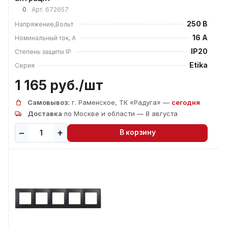
0
Арт.
672657
250 В
Напряжение,Вольт
16 А
Номинальный ток, А
IP20
Степень защиты IP
Etika
Серия
1 165 руб./
шт
Самовывоз:
г. Раменское, ТК «Радуга» —
сегодня
Доставка
по Москве и области — 8 августа
В корзину