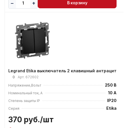
В корзину
Legrand Etika выключатель 2 клавишный антрацит
0
Арт.
672602
250 В
Напряжение,Вольт
10 А
Номинальный ток, А
IP20
Степень защиты IP
Etika
Серия
370 руб./
шт