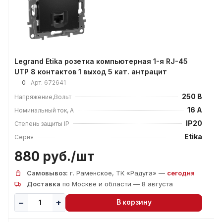
Legrand Etika розетка компьютерная 1-я RJ-45
UTP 8 контактов 1 выход 5 кат. антрацит
0
Арт.
672641
250 В
Напряжение,Вольт
16 А
Номинальный ток, А
IP20
Степень защиты IP
Etika
Серия
880 руб./
шт
Самовывоз:
г. Раменское, ТК «Радуга» —
сегодня
Доставка
по Москве и области — 8 августа
В корзину