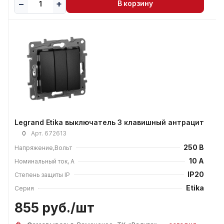
В корзину
Legrand Etika выключатель 3 клавишный антрацит
0
Арт.
672613
250 В
Напряжение,Вольт
10 А
Номинальный ток, А
IP20
Степень защиты IP
Etika
Серия
855 руб./
шт