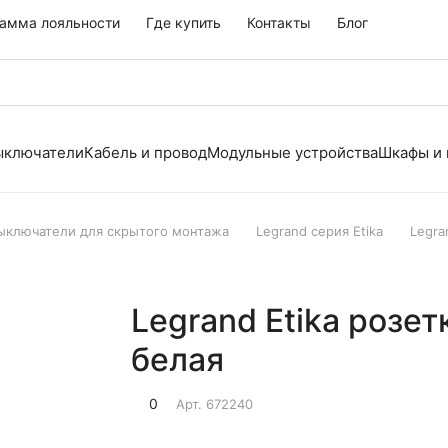
амма лояльности
Где купить
Контакты
Блог
выключатели
Кабель и провод
Модульные устройства
Шкафы и
выключатели для скрытого монтажа
Legrand серия Etika
Legra
Legrand Etika розет
белая
0
Арт.
672240