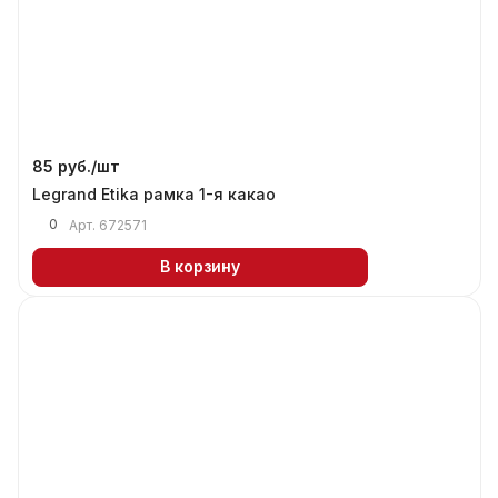
85 руб./
шт
Legrand Etika рамка 1-я какао
0
Арт.
672571
В корзину