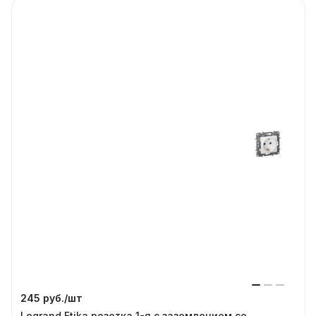
245 руб./
шт
Legrand Etika розетка 1-я с заземлением со