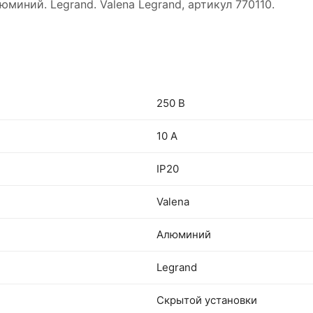
иний. Legrand. Valena Legrand, артикул 770110.
250 В
10 А
IP20
Valena
Алюминий
Legrand
Скрытой установки