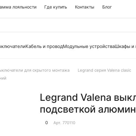
амма лояльности
Где купить
Контакты
Блог
выключатели
Кабель и провод
Модульные устройства
Шкафы и
выключатели для скрытого монтажа
Legrand серия Valena clasic
ний
Legrand Valena вык
подсветкой алюми
0
Арт.
770110