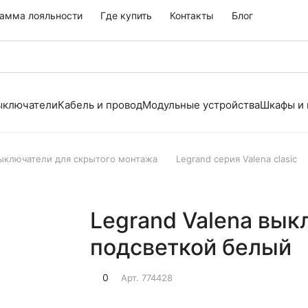
амма лояльности
Где купить
Контакты
Блог
выключатели
Кабель и провод
Модульные устройства
Шкафы и
выключатели для скрытого монтажа
Legrand серия Valena clasic
Legrand Valena вык
подсветкой белый
0
Арт.
774428