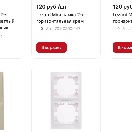
120 руб./
шт
120 руб
 2-я
Lezard Mira рамка 2-я
Lezard M
ветлый
горизонтальная крем
горизон
ллик
0
Арт.
701-0300-147
0
Арт.
47
В корзину
В корз