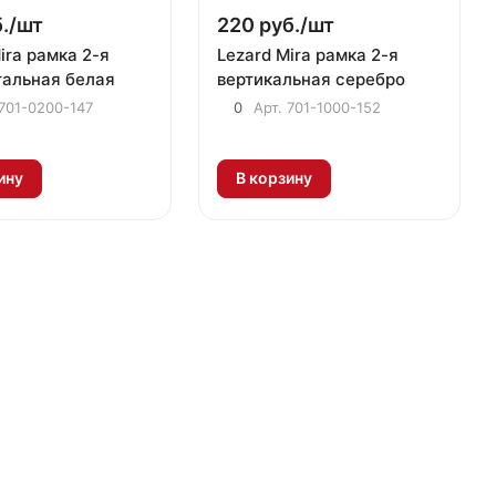
./
шт
220 руб./
шт
ira рамка 2-я
Lezard Mira рамка 2-я
тальная белая
вертикальная серебро
701-0200-147
0
Арт.
701-1000-152
ину
В корзину