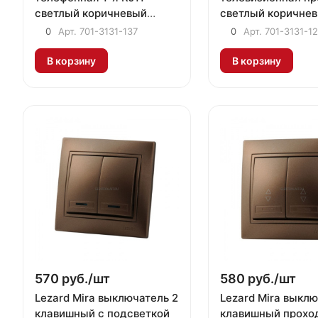
светлый коричневый
светлый коричне
металлик
металлик
0
Арт.
701-3131-137
0
Арт.
701-3131-1
В корзину
В корзину
570 руб./
шт
580 руб./
шт
Lezard Mira выключатель 2
Lezard Mira выклю
клавишный с подсветкой
клавишный прохо