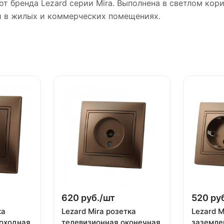
от бренда Lezard серии Mira. Выполнена в светлом ко
й в жилых и коммерческих помещениях.
620 руб./
шт
520 руб
ка
Lezard Mira розетка
Lezard M
роходная
телевизионная оконечная
заземле