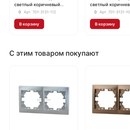
светлый коричневый
светлый коричне
металлик
металлик
0
Арт.
701-3131-112
0
Арт.
701-3131-1
В корзину
В корзину
С этим товаром покупают