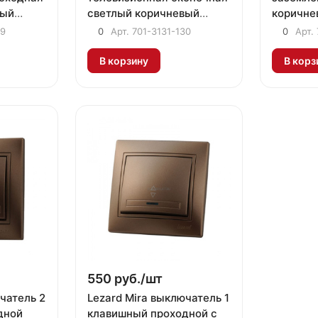
вый
светлый коричневый
коричне
металлик
29
0
Арт.
701-3131-130
0
Арт.
В корзину
В корз
550 руб./
шт
чатель 2
Lezard Mira выключатель 1
дной
клавишный проходной с