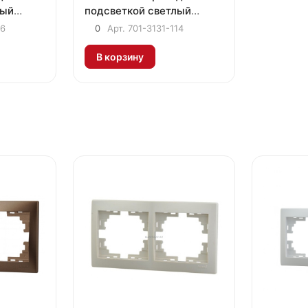
вый
подсветкой светлый
коричневый металлик
06
0
Арт.
701-3131-114
В корзину