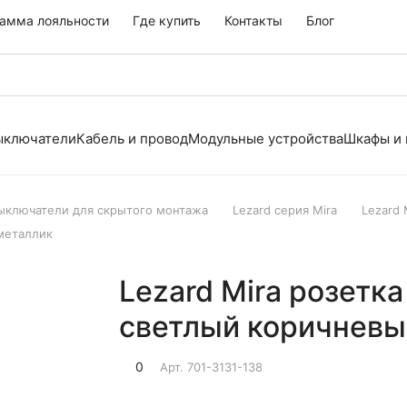
амма лояльности
Где купить
Контакты
Блог
выключатели
Кабель и провод
Модульные устройства
Шкафы и
выключатели для скрытого монтажа
Lezard серия Mira
Lezard
 металлик
Lezard Mira розетка
светлый коричневы
0
Арт.
701-3131-138