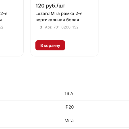
120 руб./
шт
 2-я
Lezard Mira рамка 2-я
м
вертикальная белая
52
0
Арт.
701-0200-152
В корзину
16 А
IP20
Mira