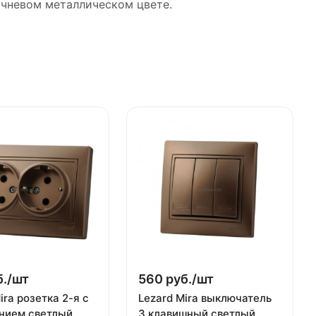
ричневом металлическом цвете.
./
шт
560 руб./
шт
ira розетка 2-я с
Lezard Mira выключатель
нием светлый
3 клавишный светлый