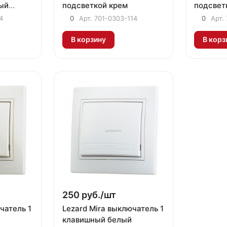
ый
подсветкой крем
подсвет
ллик
4
0
Арт.
701-0303-114
0
Арт.
В корзину
В корз
250 руб./
шт
чатель 1
Lezard Mira выключатель 1
клавишный белый