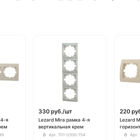
330 руб./
шт
220 руб
 4-я
Lezard Mira рамка 4-я
Lezard M
рем
вертикальная крем
горизон
49
0
Арт.
701-0300-154
0
Арт.