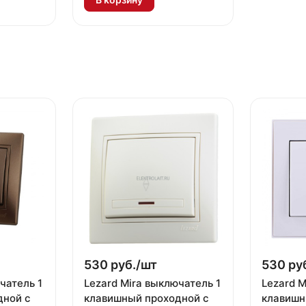
530 руб./
шт
530 руб
чатель 1
Lezard Mira выключатель 1
Lezard M
дной с
клавишный проходной с
клавишн