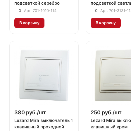
подсветкой серебро
подсветкой светл
коричневый мета
0
Арт.
701-1010-114
0
Арт.
701-3131-11
В корзину
В корзину
380 руб./
шт
250 руб./
шт
Lezard Mira выключатель 1
Lezard Mira выклю
клавишный проходной
клавишный крем