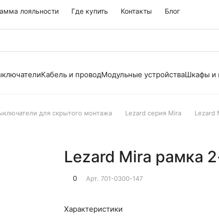
амма лояльности
Где купить
Контакты
Блог
выключатели
Кабель и провод
Модульные устройства
Шкафы и
выключатели для скрытого монтажа
Lezard серия Mira
Lezard
Lezard Mira рамка 
0
Арт.
701-0300-147
Характеристики