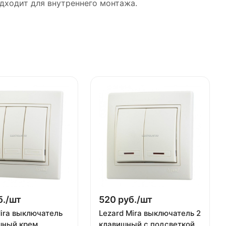
дходит для внутреннего монтажа.
./
шт
520 руб./
шт
Mira выключатель
Lezard Mira выключатель 2
шный крем
клавишный с подсветкой