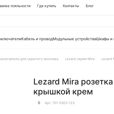
амма лояльности
Где купить
Контакты
Блог
выключатели
Кабель и провод
Модульные устройства
Шкафы и
выключатели для скрытого монтажа
Lezard серия Mira
Lezard
Lezard Mira розетка
крышкой крем
0
Арт.
701-0303-123