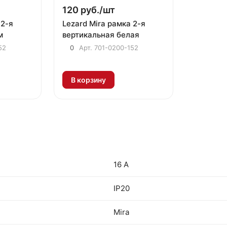
120 руб./
шт
 2-я
Lezard Mira рамка 2-я
м
вертикальная белая
52
0
Арт.
701-0200-152
В корзину
16 А
IP20
Mira