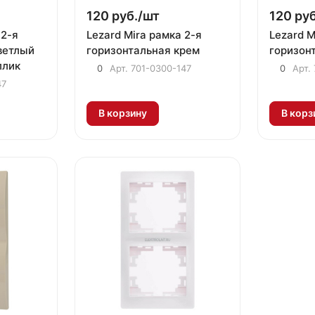
120 руб./
шт
120 руб
 2-я
Lezard Mira рамка 2-я
Lezard M
ветлый
горизонтальная крем
горизон
ллик
0
Арт.
701-0300-147
0
Арт.
47
В корзину
В корз