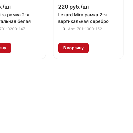
./
шт
220 руб./
шт
ira рамка 2-я
Lezard Mira рамка 2-я
тальная белая
вертикальная серебро
701-0200-147
0
Арт.
701-1000-152
ину
В корзину