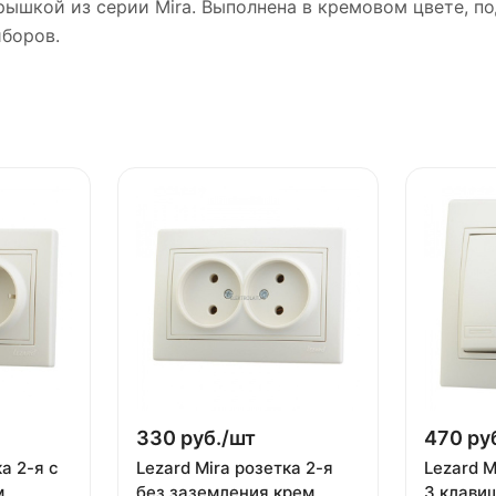
ышкой из серии Mira. Выполнена в кремовом цвете, по
боров.
330 руб./
шт
470 руб
а 2-я с
Lezard Mira розетка 2-я
Lezard 
м
без заземления крем
3 клави