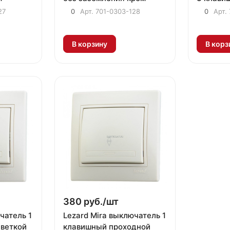
27
0
Арт.
701-0303-128
0
Арт.
В корзину
В корз
380 руб./
шт
чатель 1
Lezard Mira выключатель 1
веткой
клавишный проходной