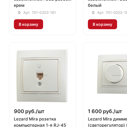
крем
белый
0
Арт.
701-0303-181
0
Арт.
701-0202-1
В корзину
В корзину
900 руб./
шт
1 600 руб./
шт
Lezard Mira розетка
Lezard Mira димм
компьютерная 1-я RJ-45
(светорегулятор) 