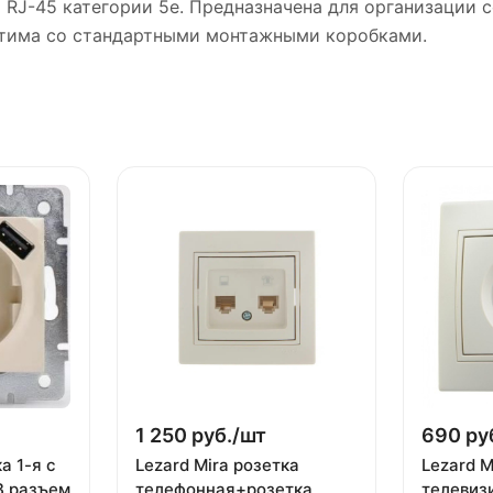
 RJ-45 категории 5e. Предназначена для организации
стима со стандартными монтажными коробками.
1 250 руб./
шт
690 ру
а 1-я с
Lezard Mira розетка
Lezard M
 разъем
телефонная+розетка
телевиз