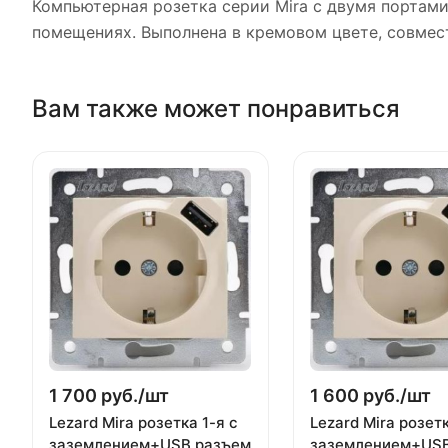
Компьютерная розетка серии Mira с двумя портами
помещениях. Выполнена в кремовом цвете, совме
Вам также может понравиться
1 700 руб./
шт
1 600 руб./
шт
Lezard Mira розетка 1-я с
Lezard Mira розетк
заземлением+USB разъем
заземлением+USB