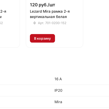
120 руб./
шт
 2-я
Lezard Mira рамка 2-я
м
вертикальная белая
52
0
Арт.
701-0200-152
В корзину
16 А
IP20
Mira