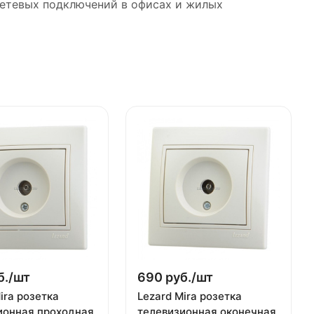
 сетевых подключений в офисах и жилых
б./
шт
690 руб./
шт
ira розетка
Lezard Mira розетка
ионная проходная
телевизионная оконечная