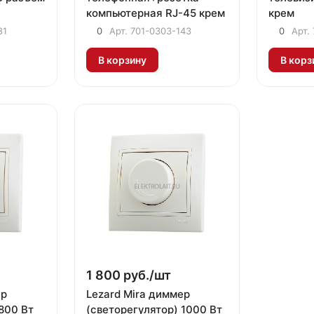
компьютерная RJ-45 крем
крем
81
0
Арт.
701-0303-143
0
Арт.
В корзину
В корз
1 800 руб./
шт
ер
Lezard Mira диммер
800 Вт
(светорегулятор) 1000 Вт