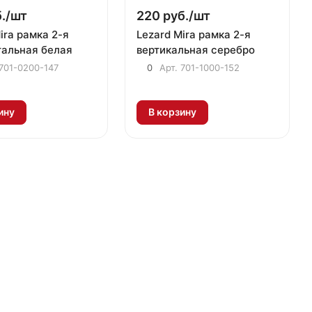
./
шт
220 руб./
шт
ira рамка 2-я
Lezard Mira рамка 2-я
тальная белая
вертикальная серебро
701-0200-147
0
Арт.
701-1000-152
ину
В корзину