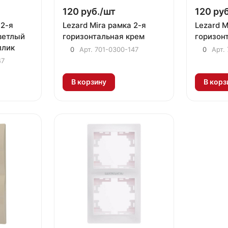
120 руб./
шт
120 руб
 2-я
Lezard Mira рамка 2-я
Lezard M
ветлый
горизонтальная крем
горизон
ллик
0
Арт.
701-0300-147
0
Арт.
47
В корзину
В корз