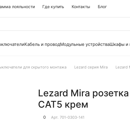
амма лояльности
Где купить
Контакты
Блог
выключатели
Кабель и провод
Модульные устройства
Шкафы и
выключатели для скрытого монтажа
Lezard серия Mira
Lezard
Lezard Mira розетк
САТ5 крем
0
Арт.
701-0303-141