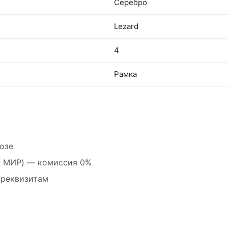
Серебро
Lezard
4
Рамка
озе
 / МИР) — комиссия 0%
 реквизитам