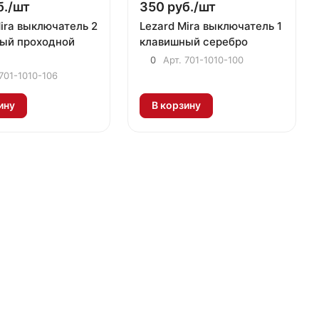
./
шт
350 руб./
шт
Mira выключатель 2
Lezard Mira выключатель 1
ый проходной
клавишный серебро
0
Арт.
701-1010-100
701-1010-106
ину
В корзину