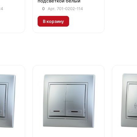
подсветкой белый
14
0
Арт.
701-0202-114
В корзину