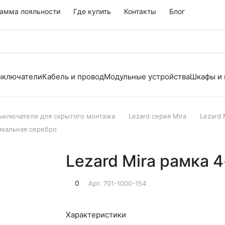
амма лояльности
Где купить
Контакты
Блог
выключатели
Кабель и провод
Модульные устройства
Шкафы и
выключатели для скрытого монтажа
Lezard серия Mira
Lezard
тикальная серебро
Lezard Mira рамка 
0
Арт.
701-1000-154
Характеристики