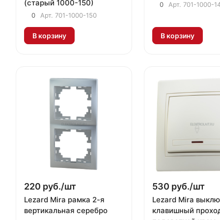
(старый 1000-150)
0
Арт.
701-1000-1
0
Арт.
701-1000-150
В корзину
В корзину
220 руб./
шт
530 руб./
шт
Lezard Mira рамка 2-я
Lezard Mira выклю
вертикальная серебро
клавишный прохо