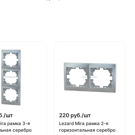
б./
шт
220 руб./
шт
ira рамка 3-я
Lezard Mira рамка 2-я
льная серебро
горизонтальная серебро