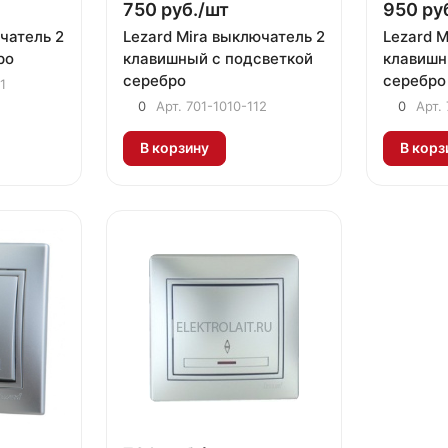
750 руб./
шт
950 руб
чатель 2
Lezard Mira выключатель 2
Lezard 
ро
клавишный с подсветкой
клавишн
серебро
серебро
1
0
Арт.
701-1010-112
0
Арт.
В корзину
В корз