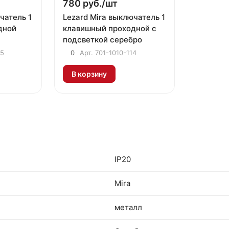
780 руб./
шт
чатель 1
Lezard Mira выключатель 1
дной
клавишный проходной с
подсветкой серебро
05
0
Арт.
701-1010-114
В корзину
IP20
Mira
металл