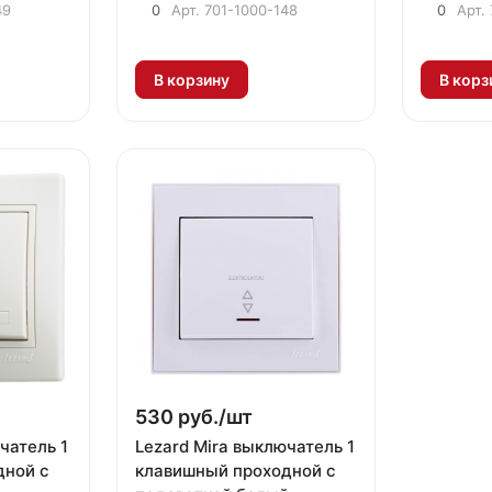
49
0
Арт.
701-1000-148
0
Арт.
В корзину
В корз
530 руб./
шт
чатель 1
Lezard Mira выключатель 1
дной с
клавишный проходной с