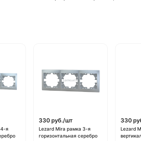
330 руб./
шт
330 ру
 4-я
Lezard Mira рамка 3-я
Lezard M
еребро
горизонтальная серебро
вертика