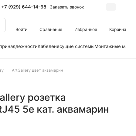
+7 (929) 644-14-68
Заказать звонок
Войти
Сравнение
Избранное
Корзина
 принадлежности
Кабеленесущие системы
Монтажные матер
ry
ArtGallery цвет аквамарин
allery розетка
J45 5е кат. аквамарин