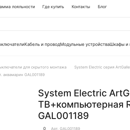
амма лояльности
Где купить
Контакты
Блог
выключатели
Кабель и провод
Модульные устройства
Шкафы и
выключатели для скрытого монтажа
System Electric серия ArtGalle
ат. аквамарин GAL001189
System Electric ArtG
ТВ+компьютерная R
GAL001189
0
Арт.
GAL001189