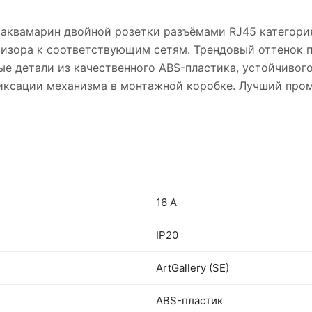
те аквамарин двойной розетки разъёмами RJ45 категори
изора к соответствующим сетям. Трендовый оттенок п
ые детали из качественного ABS-пластика, устойчивог
иксации механизма в монтажной коробке. Лучший про
16 А
IP20
ArtGallery (SE)
ABS-пластик