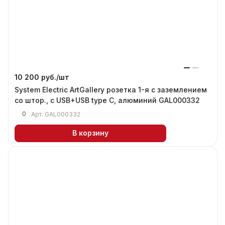
10 200 руб./
шт
System Electric ArtGallery розетка 1-я с заземлением
со штор., с USB+USB type C, алюминий GAL000332
0
Арт.
GAL000332
В корзину