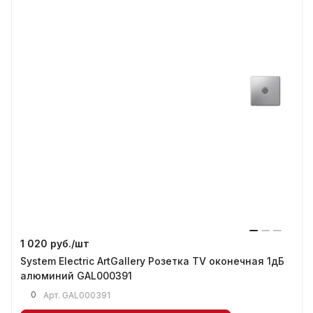
1 020 руб./
шт
System Electric ArtGallery Розетка TV оконечная 1дБ
алюминий GAL000391
0
Арт.
GAL000391