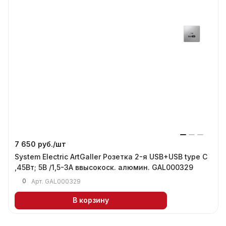
7 650 руб./
шт
System Electric ArtGaller Розетка 2-я USB+USB type C
,45Вт; 5В /1,5-3А ввысокоск. алюмин. GAL000329
0
Арт.
GAL000329
В корзину