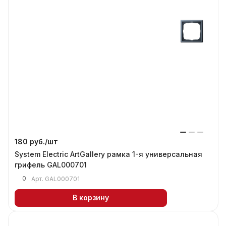
180 руб./
шт
System Electric ArtGallery рамка 1-я универсальная
грифель GAL000701
0
Арт.
GAL000701
В корзину