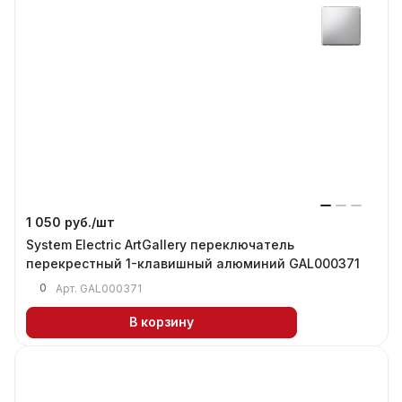
1 050 руб./
шт
System Electric ArtGallery переключатель
перекрестный 1-клавишный алюминий GAL000371
0
Арт.
GAL000371
В корзину