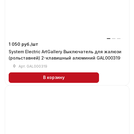
1 050 руб./
шт
System Electric ArtGallery Выключатель для жалюзи
(рольставней) 2-клавишный алюминий GAL000319
0
Арт.
GAL000319
В корзину