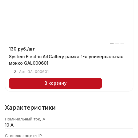
130 руб./
шт
System Electric ArtGallery рамка 1-я универсальная
мокко GAL000601
0
Арт.
GAL000601
В корзину
Характеристики
Номинальный ток, А
10 А
Степень защиты IP