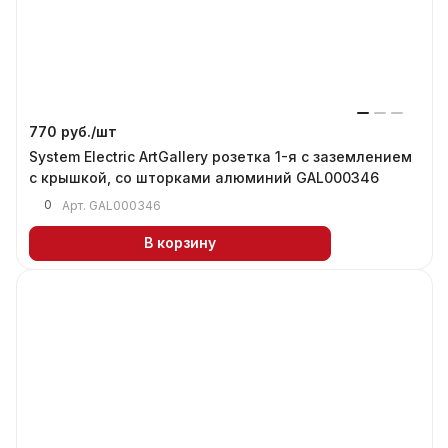
770 руб./
шт
System Electric ArtGallery розетка 1-я с заземлением
с крышкой, со шторками алюминий GAL000346
0
Арт.
GAL000346
В корзину