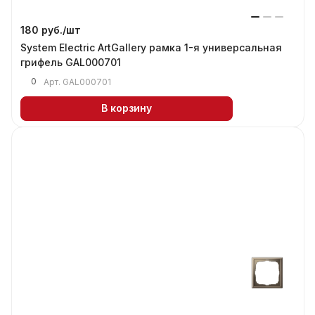
180 руб./
шт
System Electric ArtGallery рамка 1-я универсальная
грифель GAL000701
0
Арт.
GAL000701
В корзину