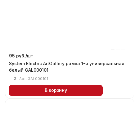
95 руб./
шт
System Electric ArtGallery рамка 1-я универсальная
белый GAL000101
0
Арт.
GAL000101
В корзину