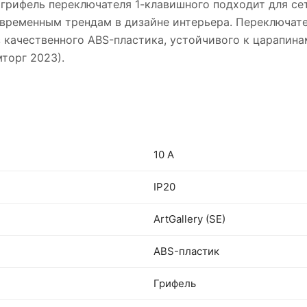
е грифель переключателя 1-клавишного подходит для сет
овременным трендам в дизайне интерьера. Переключат
з качественного ABS-пластика, устойчивого к царапин
торг 2023).
10 А
IP20
ArtGallery (SE)
ABS-пластик
Грифель