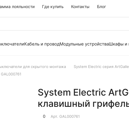
амма лояльности
Где купить
Контакты
Блог
выключатели
Кабель и провод
Модульные устройства
Шкафы и
выключатели для скрытого монтажа
System Electric серия ArtGalle
ь GAL000761
System Electric Art
клавишный грифел
0
Арт.
GAL000761