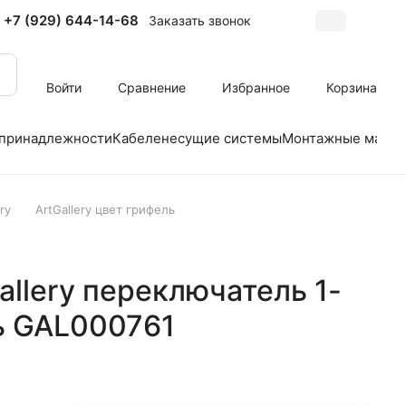
+7 (929) 644-14-68
Заказать звонок
Войти
Сравнение
Избранное
Корзина
 принадлежности
Кабеленесущие системы
Монтажные матер
ry
ArtGallery цвет грифель
Gallery переключатель 1-
ь GAL000761