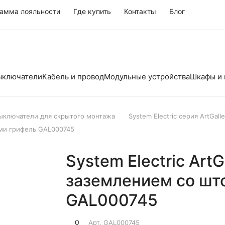
амма лояльности
Где купить
Контакты
Блог
выключатели
Кабель и провод
Модульные устройства
Шкафы и
выключатели для скрытого монтажа
System Electric серия ArtGalle
ками грифель GAL000745
System Electric ArtG
заземлением со шт
GAL000745
0
Арт.
GAL000745