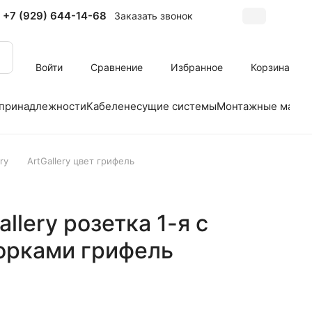
+7 (929) 644-14-68
Заказать звонок
Войти
Сравнение
Избранное
Корзина
 принадлежности
Кабеленесущие системы
Монтажные матер
ry
ArtGallery цвет грифель
allery розетка 1-я с
орками грифель