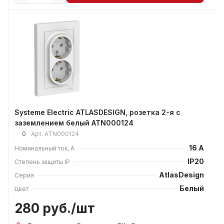
Systeme Electric ATLASDESIGN, розетка 2-я с
заземлением белый ATN000124
0
Арт.
ATN000124
16 А
Номинальный ток, А
IP20
Степень защиты IP
AtlasDesign
Серия
Белый
Цвет
280 руб./
шт