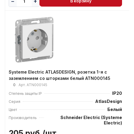
В корзину
Systeme Electric ATLASDESIGN, розетка 1-я с
заземлением со шторками белый ATN000145
0
Арт.
ATN000145
IP20
Степень защиты IP
AtlasDesign
Серия
Белый
Цвет
Schneider Electric (Systeme
Производитель
Electric)
205 руб./
шт