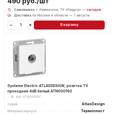
490 руб./
шт
Самовывоз:
г. Раменское, ТК «Радуга» —
сегодня
Доставка
по Москве и области — 7 августа
В корзину
Systeme Electric ATLASDESIGN, розетка TV
проходная 4dB белый ATN000192
0
Арт.
ATN000192
AtlasDesign
Серия
Термопласт
Материал корпуса