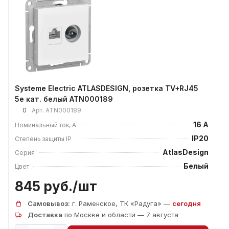
Systeme Electric ATLASDESIGN, розетка TV+RJ45
5е кат. белый ATN000189
0
Арт.
ATN000189
16 А
Номинальный ток, А
IP20
Степень защиты IP
AtlasDesign
Серия
Белый
Цвет
845 руб./
шт
Самовывоз:
г. Раменское, ТК «Радуга» —
сегодня
Доставка
по Москве и области — 7 августа