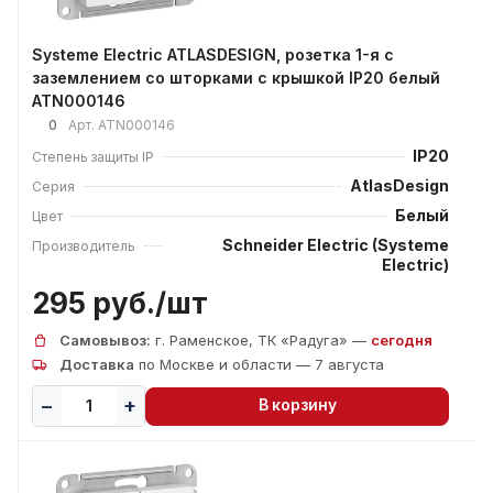
Systeme Electric ATLASDESIGN, розетка 1-я с
заземлением со шторками с крышкой IP20 белый
ATN000146
0
Арт.
ATN000146
IP20
Степень защиты IP
AtlasDesign
Серия
Белый
Цвет
Schneider Electric (Systeme
Производитель
Electric)
295 руб./
шт
Самовывоз:
г. Раменское, ТК «Радуга» —
сегодня
Доставка
по Москве и области — 7 августа
В корзину