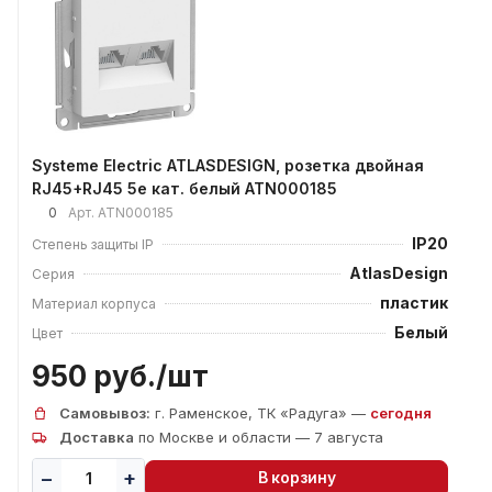
Systeme Electric ATLASDESIGN, розетка двойная
RJ45+RJ45 5е кат. белый ATN000185
0
Арт.
ATN000185
IP20
Степень защиты IP
AtlasDesign
Серия
пластик
Материал корпуса
Белый
Цвет
950 руб./
шт
Самовывоз:
г. Раменское, ТК «Радуга» —
сегодня
Доставка
по Москве и области — 7 августа
В корзину