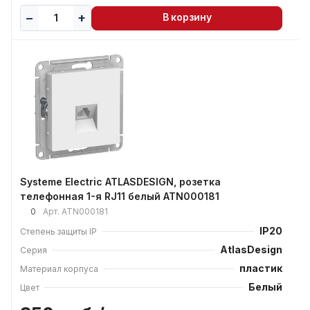
В корзину
Systeme Electric ATLASDESIGN, розетка
телефонная 1-я RJ11 белый ATN000181
0
Арт.
ATN000181
IP20
Степень защиты IP
AtlasDesign
Серия
пластик
Материал корпуса
Белый
Цвет