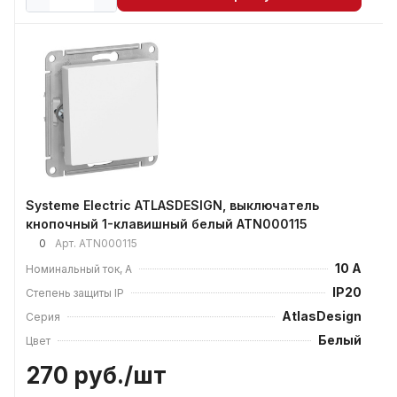
Systeme Electric ATLASDESIGN, выключатель
кнопочный 1-клавишный белый ATN000115
0
Арт.
ATN000115
10 А
Номинальный ток, А
IP20
Степень защиты IP
AtlasDesign
Серия
Белый
Цвет
270 руб./
шт