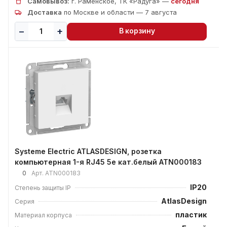
Самовывоз:
г. Раменское, ТК «Радуга» —
сегодня
Доставка
по Москве и области — 7 августа
В корзину
Systeme Electric ATLASDESIGN, розетка
компьютерная 1-я RJ45 5е кат.белый ATN000183
0
Арт.
ATN000183
IP20
Степень защиты IP
AtlasDesign
Серия
пластик
Материал корпуса