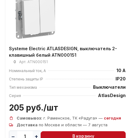
Systeme Electric ATLASDESIGN, выключатель 2-
клавишный белый ATN000151
0
Арт.
ATN000151
10 А
Номинальный ток, А
IP20
Степень защиты IP
Выключатели
Тип механизма
AtlasDesign
Серия
205 руб./
шт
Самовывоз:
г. Раменское, ТК «Радуга» —
сегодня
Доставка
по Москве и области — 7 августа
В корзину