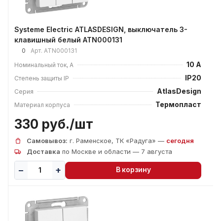
Systeme Electric ATLASDESIGN, выключатель 3-
клавишный белый ATN000131
0
Арт.
ATN000131
10 А
Номинальный ток, А
IP20
Степень защиты IP
AtlasDesign
Серия
Термопласт
Материал корпуса
330 руб./
шт
Самовывоз:
г. Раменское, ТК «Радуга» —
сегодня
Доставка
по Москве и области — 7 августа
В корзину