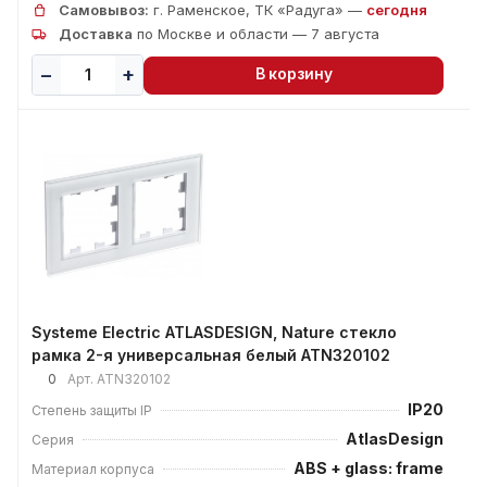
Самовывоз:
г. Раменское, ТК «Радуга» —
сегодня
Доставка
по Москве и области — 7 августа
В корзину
Systeme Electric ATLASDESIGN, Nature стекло
рамка 2-я универсальная белый ATN320102
0
Арт.
ATN320102
IP20
Степень защиты IP
AtlasDesign
Серия
ABS + glass: frame
Материал корпуса