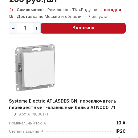
Самовывоз:
г. Раменское, ТК «Радуга» —
сегодня
Доставка
по Москве и области — 7 августа
В корзину
Systeme Electric ATLASDESIGN, переключатель
перекрестный 1-клавишный белый ATN000171
0
Арт.
ATN000171
10 А
Номинальный ток, А
IP20
Степень защиты IP