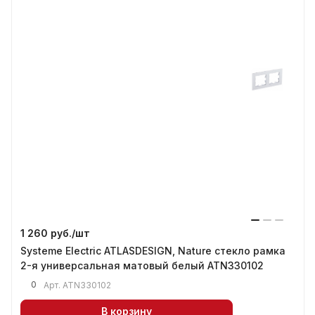
1 260 руб./
шт
Systeme Electric ATLASDESIGN, Nature стекло рамка
2-я универсальная матовый белый ATN330102
0
Арт.
ATN330102
В корзину