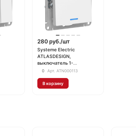
280 руб./
шт
Systeme Electric
ATLASDESIGN,
выключатель 1-
клавишный с подсветкой
0
Арт.
ATN000113
белый ATN000113
В корзину