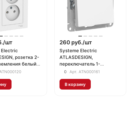
./
шт
260 руб./
шт
Electric
Systeme Electric
SIGN, розетка 2-
ATLASDESIGN,
аземления белый
переключатель 1-
120
клавишный белый
ATN000120
0
Арт.
ATN000161
ATN000161
ину
В корзину