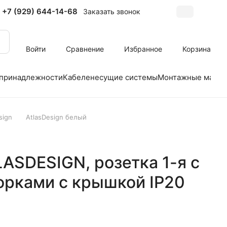
+7 (929) 644-14-68
Заказать звонок
Войти
Сравнение
Избранное
Корзина
 принадлежности
Кабеленесущие системы
Монтажные матер
sign
AtlasDesign белый
LASDESIGN, розетка 1-я с
орками с крышкой IP20