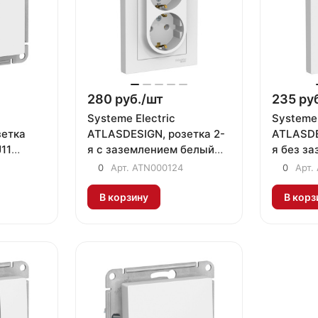
280 руб./
шт
235 руб
Systeme Electric
Systeme 
зетка
ATLASDESIGN, розетка 2-
ATLASDE
11
я с заземлением белый
я без з
ATN000124
ATN000
0
Арт.
ATN000124
0
Арт.
В корзину
В корз