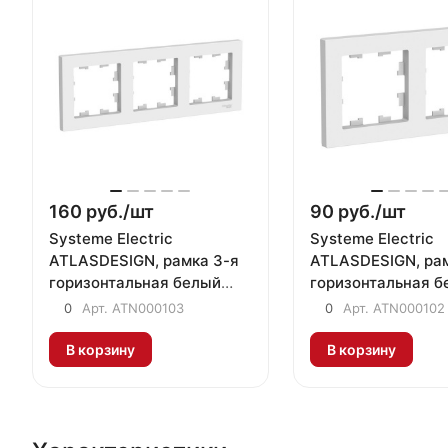
160 руб./
шт
90 руб./
шт
Systeme Electric
Systeme Electric
ATLASDESIGN, рамка 3-я
ATLASDESIGN, рам
горизонтальная белый
горизонтальная б
ATN000103
ATN000102
0
Арт.
ATN000103
0
Арт.
ATN000102
В корзину
В корзину