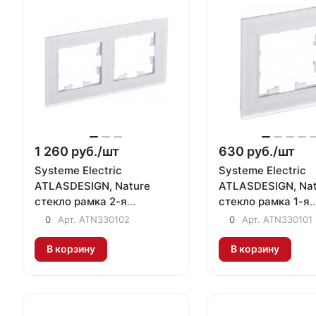
1 260 руб./
шт
630 руб./
шт
Systeme Electric
Systeme Electric
ATLASDESIGN, Nature
ATLASDESIGN, Nat
стекло рамка 2-я
стекло рамка 1-я
универсальная матовый
универсальная м
0
Арт.
ATN330102
0
Арт.
ATN330101
белый ATN330102
белый ATN330101
В корзину
В корзину