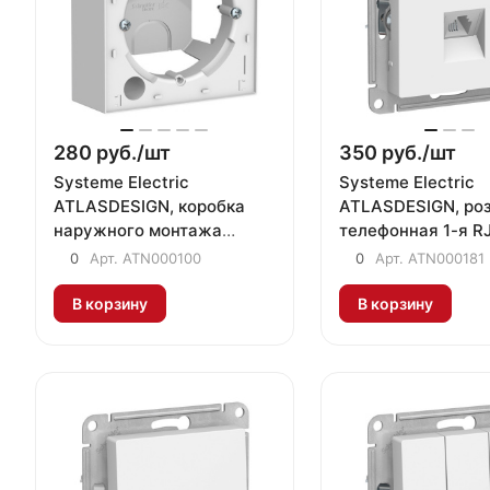
280 руб./
шт
350 руб./
шт
Systeme Electric
Systeme Electric
ATLASDESIGN, коробка
ATLASDESIGN, ро
наружного монтажа
телефонная 1-я RJ
белый ATN000100
белый ATN000181
0
Арт.
ATN000100
0
Арт.
ATN000181
В корзину
В корзину