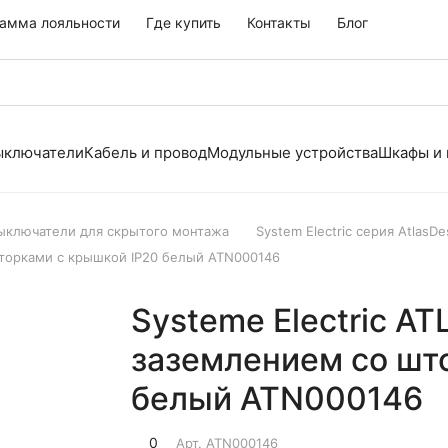
амма лояльности
Где купить
Контакты
Блог
выключатели
Кабель и провод
Модульные устройства
Шкафы и
выключатели для скрытого монтажа
System Electric серия AtlasDe
 шторками с крышкой IP20 белый ATN000146
Systeme Electric AT
заземлением со шт
белый ATN000146
0
Арт.
ATN000146