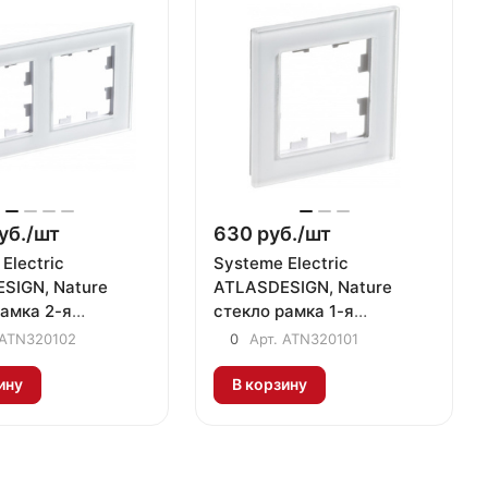
уб./
шт
630 руб./
шт
Electric
Systeme Electric
SIGN, Nature
ATLASDESIGN, Nature
рамка 2-я
стекло рамка 1-я
альная белый
универсальная белый
ATN320102
0
Арт.
ATN320101
102
ATN320101
ину
В корзину