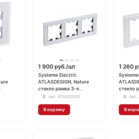
1 900 руб./
шт
1 260 р
Systeme Electric
Systeme 
ure
ATLASDESIGN, Nature
ATLASDE
стекло рамка 3-я
стекло 
атовый
универсальная белый
универс
0
Арт.
ATN320103
0
Арт.
ATN320103
ATN320
В корзину
В корз