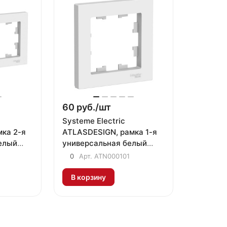
60 руб./
шт
Systeme Electric
ка 2-я
ATLASDESIGN, рамка 1-я
елый
универсальная белый
ATN000101
0
Арт.
ATN000101
В корзину