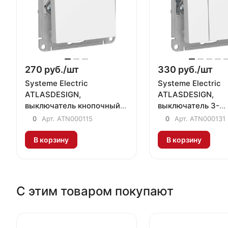
270 руб./
шт
330 руб./
шт
Systeme Electric
Systeme Electric
ATLASDESIGN,
ATLASDESIGN,
выключатель кнопочный
выключатель 3-
1-клавишный белый
клавишный белый
0
Арт.
ATN000115
0
Арт.
ATN000131
ATN000115
ATN000131
В корзину
В корзину
С этим товаром покупают