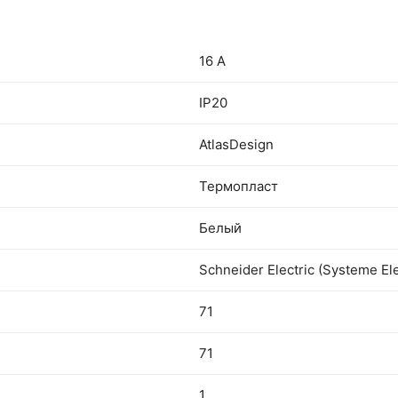
16 А
IP20
AtlasDesign
Термопласт
Белый
Schneider Electric (Systeme Ele
71
71
1