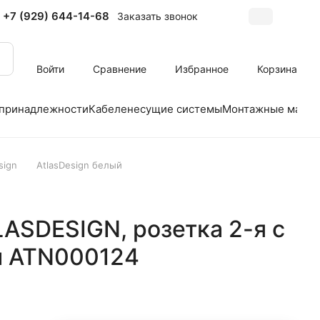
+7 (929) 644-14-68
Заказать звонок
Войти
Сравнение
Избранное
Корзина
 принадлежности
Кабеленесущие системы
Монтажные матер
sign
AtlasDesign белый
LASDESIGN, розетка 2-я с
й ATN000124