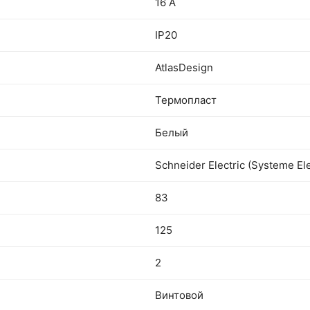
16 А
IP20
AtlasDesign
Термопласт
Белый
Schneider Electric (Systeme Ele
83
125
2
Винтовой