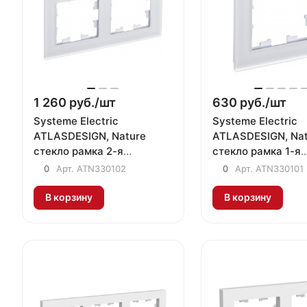
1 260 руб./
шт
630 руб./
шт
Systeme Electric
Systeme Electric
ATLASDESIGN, Nature
ATLASDESIGN, Nat
стекло рамка 2-я
стекло рамка 1-я
универсальная матовый
универсальная м
0
Арт.
ATN330102
0
Арт.
ATN330101
белый ATN330102
белый ATN330101
В корзину
В корзину