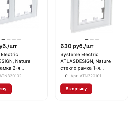
уб./
шт
630 руб./
шт
Electric
Systeme Electric
SIGN, Nature
ATLASDESIGN, Nature
рамка 2-я
стекло рамка 1-я
альная белый
универсальная белый
ATN320102
0
Арт.
ATN320101
102
ATN320101
ину
В корзину