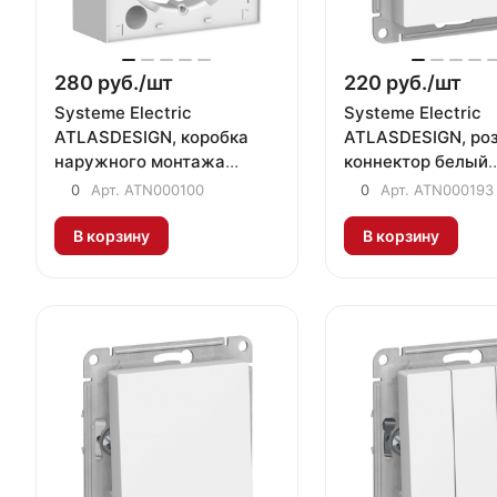
280 руб./
шт
220 руб./
шт
Systeme Electric
Systeme Electric
ATLASDESIGN, коробка
ATLASDESIGN, ро
наружного монтажа
коннектор белый
белый ATN000100
ATN000193
0
Арт.
ATN000100
0
Арт.
ATN000193
В корзину
В корзину