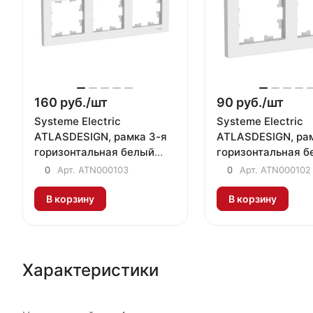
160 руб./
шт
90 руб./
шт
Systeme Electric
Systeme Electric
ATLASDESIGN, рамка 3-я
ATLASDESIGN, рам
горизонтальная белый
горизонтальная б
ATN000103
ATN000102
0
Арт.
ATN000103
0
Арт.
ATN000102
В корзину
В корзину
Характеристики