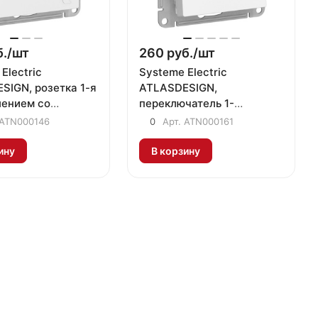
./
шт
260 руб./
шт
Electric
Systeme Electric
SIGN, розетка 1-я
ATLASDESIGN,
лением со
переключатель 1-
и с крышкой IP20
клавишный белый
ATN000146
0
Арт.
ATN000161
ATN000146
ATN000161
ину
В корзину