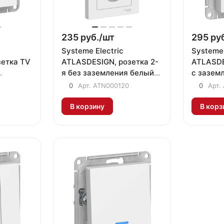
235 руб./
шт
295 руб
Systeme Electric
Systeme 
зетка TV
ATLASDESIGN, розетка 2-
ATLASDE
я без заземления белый
с зазем
ATN000120
шторкам
0
Арт.
ATN000120
0
Арт.
белый 
В корзину
В корз