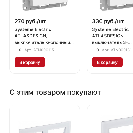
270 руб./
шт
330 руб./
шт
Systeme Electric
Systeme Electric
ATLASDESIGN,
ATLASDESIGN,
выключатель кнопочный
выключатель 3-
1-клавишный белый
клавишный белый
0
Арт.
ATN000115
0
Арт.
ATN000131
ATN000115
ATN000131
В корзину
В корзину
С этим товаром покупают