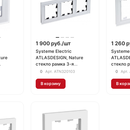
1 900 руб./
шт
1 260 р
Systeme Electric
Systeme 
ure
ATLASDESIGN, Nature
ATLASDE
стекло рамка 3-я
стекло 
атовый
универсальная белый
универс
0
Арт.
ATN320103
0
Арт.
ATN320103
ATN320
В корзину
В корз