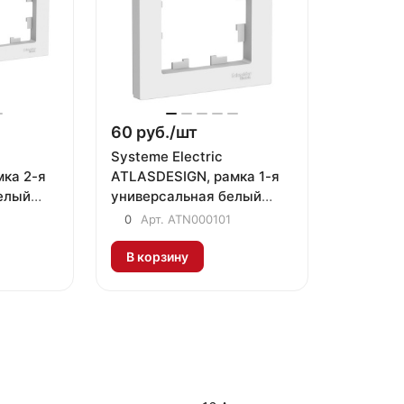
60 руб./
шт
Systeme Electric
ка 2-я
ATLASDESIGN, рамка 1-я
елый
универсальная белый
ATN000101
0
Арт.
ATN000101
В корзину