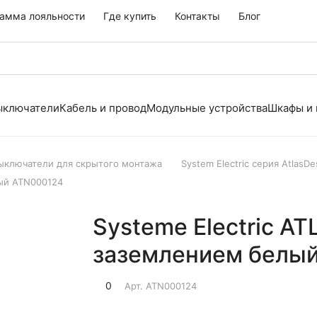
амма лояльности
Где купить
Контакты
Блог
выключатели
Кабель и провод
Модульные устройства
Шкафы и
выключатели для скрытого монтажа
System Electric серия AtlasDe
лый ATN000124
Systeme Electric AT
заземлением белы
0
Арт.
ATN000124