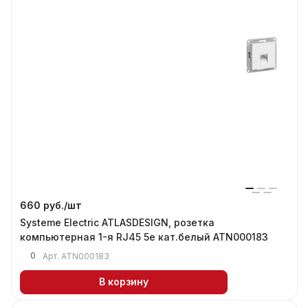
660 руб./
шт
Systeme Electric ATLASDESIGN, розетка
компьютерная 1-я RJ45 5е кат.белый ATN000183
0
Арт.
ATN000183
В корзину