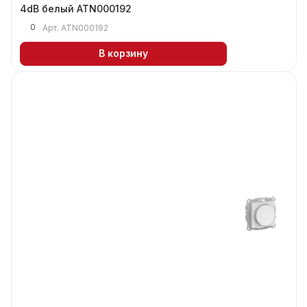
4dB белый ATN000192
0
Арт.
ATN000192
В корзину