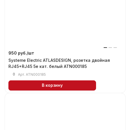
950 руб./
шт
Systeme Electric ATLASDESIGN, розетка двойная
RJ45+RJ45 5е кат. белый ATN000185
0
Арт.
ATN000185
В корзину