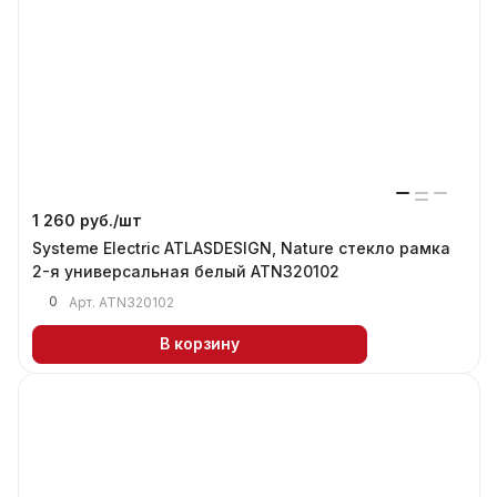
1 260 руб./
шт
Systeme Electric ATLASDESIGN, Nature стекло рамка
2-я универсальная белый ATN320102
0
Арт.
ATN320102
В корзину