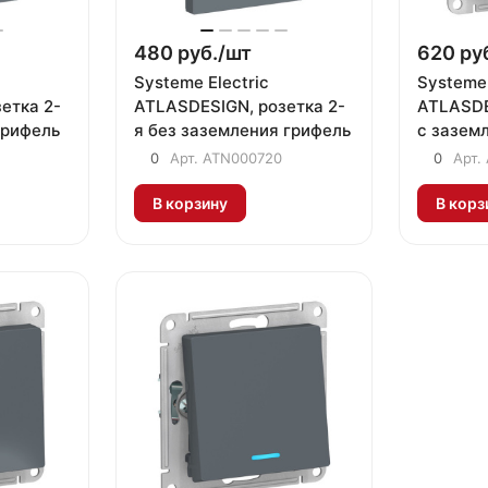
480 руб./
шт
620 руб
Systeme Electric
Systeme 
етка 2-
ATLASDESIGN, розетка 2-
ATLASDE
грифель
я без заземления грифель
с зазем
шторкам
0
Арт.
ATN000720
0
Арт.
грифель
В корзину
В корз