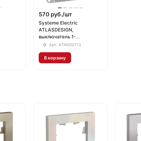
570 руб./
шт
Systeme Electric
ATLASDESIGN,
выключатель 1-
ль
клавишный с подсветкой
0
Арт.
ATN000713
грифель
В корзину