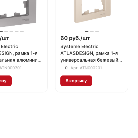
/
шт
60 руб./
шт
Electric
Systeme Electric
SIGN, рамка 1-я
ATLASDESIGN, рамка 1-я
альная алюминий
универсальная бежевый
301
ATN000201
ATN000301
0
Арт.
ATN000201
ину
В корзину