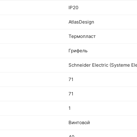
IP20
AtlasDesign
Термопласт
Грифель
Schneider Electric (Systeme Ele
71
71
1
Винтовой
40