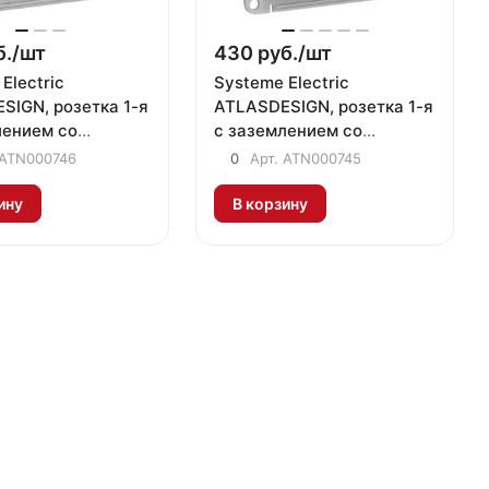
./
шт
430 руб./
шт
Electric
Systeme Electric
SIGN, розетка 1-я
ATLASDESIGN, розетка 1-я
лением со
с заземлением со
и с крышкой IP20
шторками грифель
ATN000746
0
Арт.
ATN000745
ину
В корзину