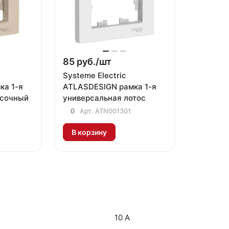
85 руб./
шт
Systeme Electric
ка 1-я
ATLASDESIGN рамка 1-я
есочный
универсальная лотос
0
Арт.
ATN001301
В корзину
10 А