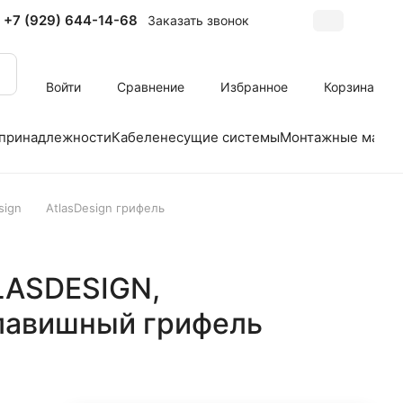
+7 (929) 644-14-68
Заказать звонок
Войти
Сравнение
Избранное
Корзина
 принадлежности
Кабеленесущие системы
Монтажные матер
sign
AtlasDesign грифель
TLASDESIGN,
лавишный грифель