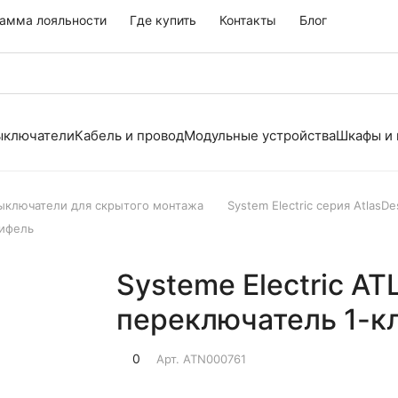
амма лояльности
Где купить
Контакты
Блог
выключатели
Кабель и провод
Модульные устройства
Шкафы и
выключатели для скрытого монтажа
System Electric серия AtlasDe
рифель
Systeme Electric A
переключатель 1-к
0
Арт.
ATN000761