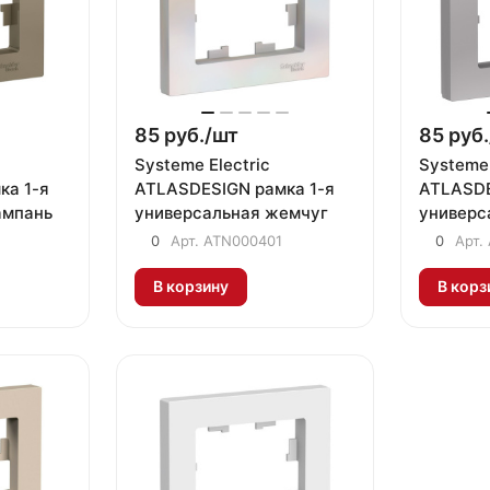
85 руб./
шт
85 руб.
Systeme Electric
Systeme 
ка 1-я
ATLASDESIGN рамка 1-я
ATLASDE
ампань
универсальная жемчуг
универс
ATN000
0
Арт.
ATN000401
0
Арт.
В корзину
В корз