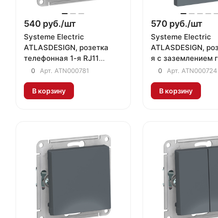
540 руб./
шт
570 руб./
шт
Systeme Electric
Systeme Electric
ATLASDESIGN, розетка
ATLASDESIGN, роз
телефонная 1-я RJ11
я с заземлением 
грифель
0
Арт.
ATN000781
0
Арт.
ATN000724
В корзину
В корзину