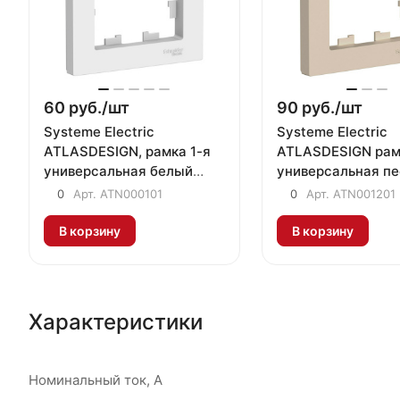
60 руб./
шт
90 руб./
шт
Systeme Electric
Systeme Electric
ATLASDESIGN, рамка 1-я
ATLASDESIGN рам
универсальная белый
универсальная п
ATN000101
0
Арт.
ATN000101
0
Арт.
ATN001201
В корзину
В корзину
Характеристики
Номинальный ток, А