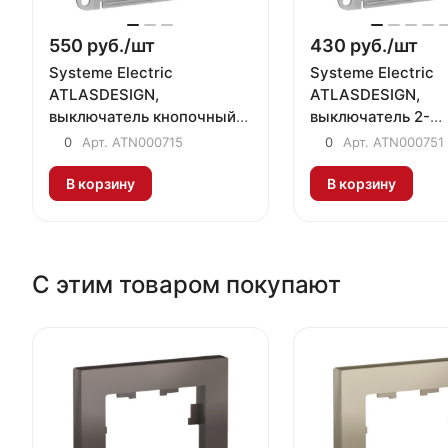
550 руб./
шт
430 руб./
шт
Systeme Electric
Systeme Electric
ATLASDESIGN,
ATLASDESIGN,
выключатель кнопочный
выключатель 2-
1-клавишный грифель
клавишный грифе
0
Арт.
ATN000715
0
Арт.
ATN000751
В корзину
В корзину
С этим товаром покупают