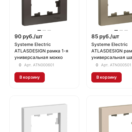
90 руб./
шт
85 руб./
шт
Systeme Electric
Systeme Electric
ATLASDESIGN рамка 1-я
ATLASDESIGN рам
универсальная мокко
универсальная ш
0
Арт.
ATN000601
0
Арт.
ATN000501
В корзину
В корзину