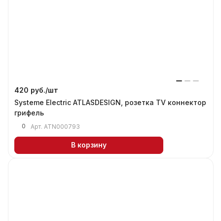
420 руб./
шт
Systeme Electric ATLASDESIGN, розетка TV коннектор
грифель
0
Арт.
ATN000793
В корзину