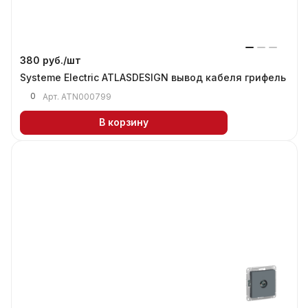
380 руб./
шт
Systeme Electric ATLASDESIGN вывод кабеля грифель
0
Арт.
ATN000799
В корзину