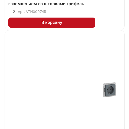
заземлением со шторками грифель
0
Арт.
ATN000745
В корзину