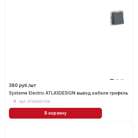
380 руб./
шт
Systeme Electric ATLASDESIGN вывод кабеля грифель
0
Арт.
ATN000799
В корзину