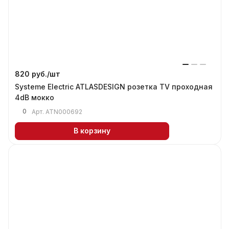
820 руб./
шт
Systeme Electric ATLASDESIGN розетка TV проходная
4dB мокко
0
Арт.
ATN000692
В корзину