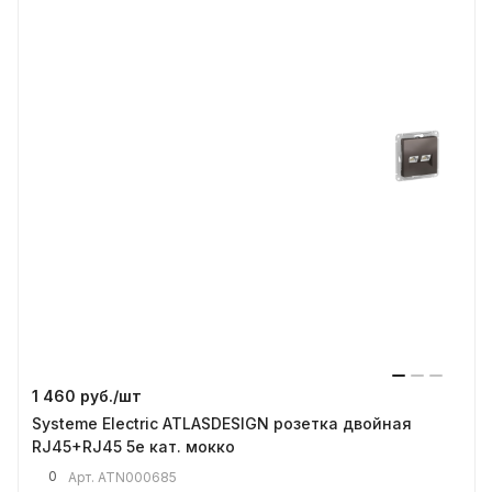
1 460 руб./
шт
Systeme Electric ATLASDESIGN розетка двойная
RJ45+RJ45 5е кат. мокко
0
Арт.
ATN000685