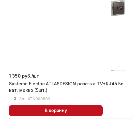
1 350 руб./
шт
Systeme Electric ATLASDESIGN розетка TV+RJ45 5е
кат. мокко (5шт.)
0
Арт.
ATN000689
В корзину