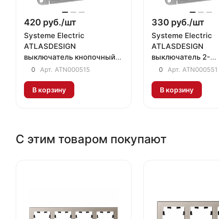
420 руб./
шт
330 руб./
шт
Systeme Electric
Systeme Electric
ATLASDESIGN
ATLASDESIGN
выключатель кнопочный
выключатель 2-
1-клавишный шампань
клавишный шампа
0
Арт.
ATN000515
0
Арт.
ATN000551
В корзину
В корзину
С этим товаром покупают