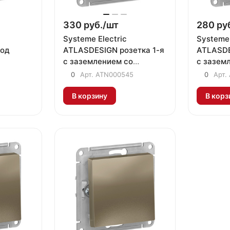
330 руб./
шт
280 руб
Systeme Electric
Systeme 
вод
ATLASDESIGN розетка 1-я
ATLASDE
с заземлением со
с зазем
шторками шампань
0
Арт.
ATN000545
0
Арт.
В корзину
В корз