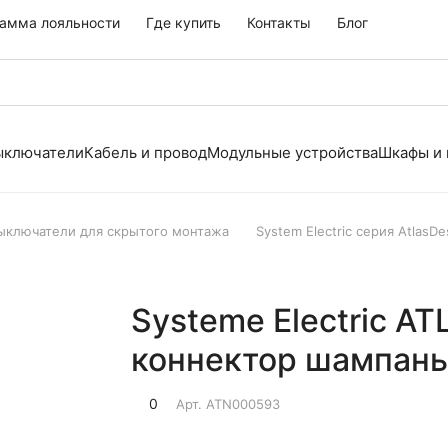
амма лояльности
Где купить
Контакты
Блог
выключатели
Кабель и провод
Модульные устройства
Шкафы и
выключатели для скрытого монтажа
System Electric серия AtlasDe
Systeme Electric A
коннектор шампань
0
Арт.
ATN000593