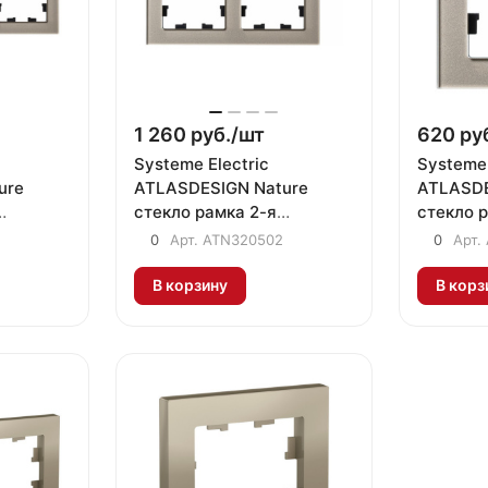
1 260 руб./
шт
620 руб
Systeme Electric
Systeme 
ure
ATLASDESIGN Nature
ATLASDE
стекло рамка 2-я
стекло р
ампань
универсальная шампань
универс
0
Арт.
ATN320502
0
Арт.
В корзину
В корз