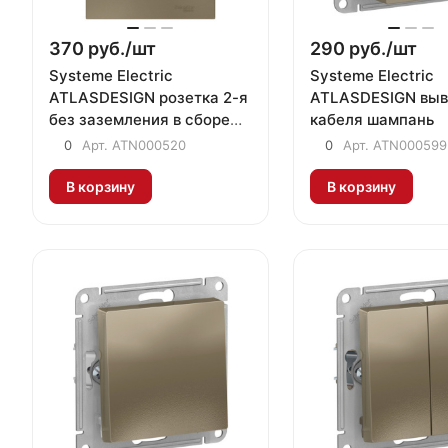
370 руб./
шт
290 руб./
шт
Systeme Electric
Systeme Electric
ATLASDESIGN розетка 2-я
ATLASDESIGN вы
без заземления в сборе
кабеля шампань
шампань
0
Арт.
ATN000520
0
Арт.
ATN000599
В корзину
В корзину