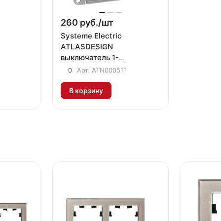
260 руб./
шт
Systeme Electric
ATLASDESIGN
выключатель 1-
нь
клавишный шампань
0
Арт.
ATN000511
В корзину