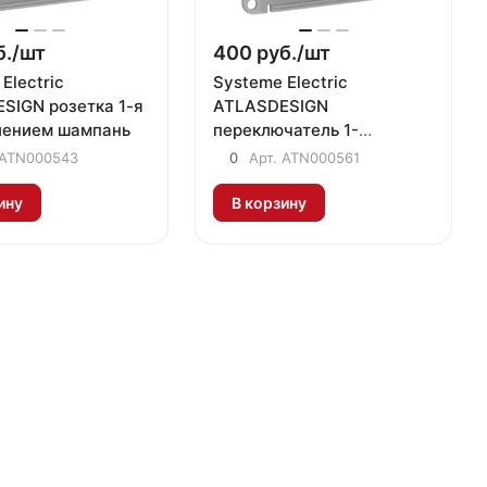
./
шт
400 руб./
шт
Electric
Systeme Electric
SIGN розетка 1-я
ATLASDESIGN
лением шампань
переключатель 1-
клавишный шампань
ATN000543
0
Арт.
ATN000561
ину
В корзину