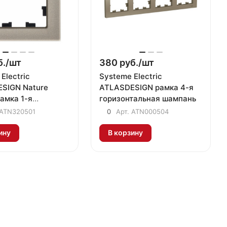
./
шт
380 руб./
шт
Electric
Systeme Electric
SIGN Nature
ATLASDESIGN рамка 4-я
амка 1-я
горизонтальная шампань
альная шампань
ATN320501
0
Арт.
ATN000504
ину
В корзину