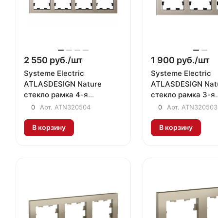
2 550 руб./
шт
1 900 руб./
шт
Systeme Electric
Systeme Electric
ATLASDESIGN Nature
ATLASDESIGN Nat
стекло рамка 4-я
стекло рамка 3-я
универсальная шампань
универсальная ш
0
Арт.
ATN320504
0
Арт.
ATN320503
В корзину
В корзину