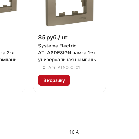
85 руб./
шт
Systeme Electric
ка 2-я
ATLASDESIGN рамка 1-я
шампань
универсальная шампань
0
Арт.
ATN000501
В корзину
16 А