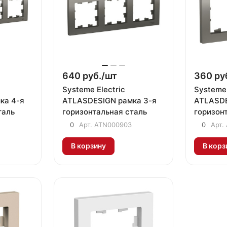
640 руб./
шт
360 ру
Systeme Electric
Systeme 
ка 4-я
ATLASDESIGN рамка 3-я
ATLASDE
таль
горизонтальная сталь
горизон
0
Арт.
ATN000903
0
Арт.
В корзину
В корз