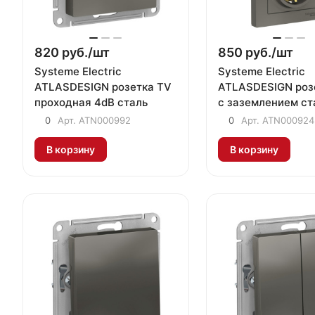
820 руб./
шт
850 руб./
шт
Systeme Electric
Systeme Electric
ATLASDESIGN розетка TV
ATLASDESIGN роз
проходная 4dB сталь
с заземлением ст
0
Арт.
ATN000992
0
Арт.
ATN000924
В корзину
В корзину