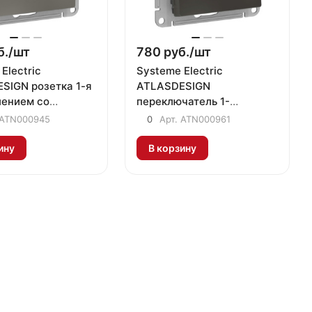
б./
шт
780 руб./
шт
Electric
Systeme Electric
SIGN розетка 1-я
ATLASDESIGN
лением со
переключатель 1-
и сталь
клавишный сталь
ATN000945
0
Арт.
ATN000961
ину
В корзину