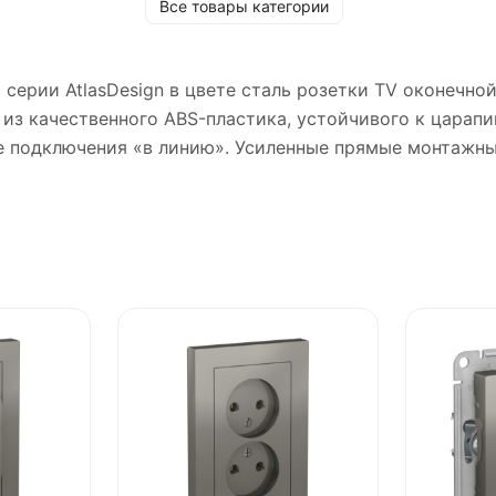
Все товары категории
ic) серии AtlasDesign в цвете сталь розетки TV оконечн
 из качественного ABS-пластика, устойчивого к царап
нце подключения «в линию». Усиленные прямые монтажн