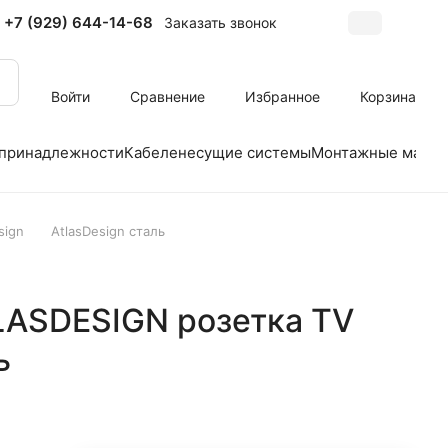
+7 (929) 644-14-68
Заказать звонок
Войти
Сравнение
Избранное
Корзина
 принадлежности
Кабеленесущие системы
Монтажные матер
sign
AtlasDesign сталь
TLASDESIGN розетка TV
ь