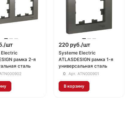
б./
шт
220 руб./
шт
Electric
Systeme Electric
SIGN рамка 2-я
ATLASDESIGN рамка 1-я
тальная сталь
универсальная сталь
ATN000902
0
Арт.
ATN000901
ину
В корзину