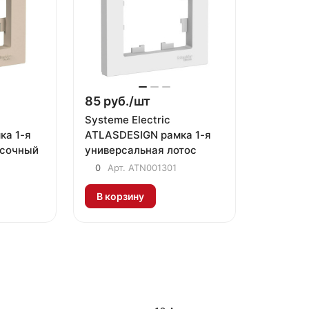
85 руб./
шт
Systeme Electric
ка 1-я
ATLASDESIGN рамка 1-я
есочный
универсальная лотос
0
Арт.
ATN001301
В корзину