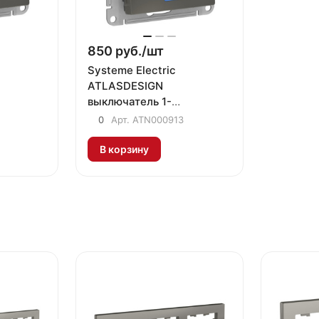
850 руб./
шт
Systeme Electric
ATLASDESIGN
выключатель 1-
клавишный с подсветкой
0
Арт.
ATN000913
сталь
В корзину