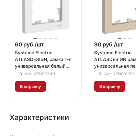
60 руб./
шт
90 руб./
шт
Systeme Electric
Systeme Electric
ATLASDESIGN, рамка 1-я
ATLASDESIGN рам
универсальная белый
универсальная п
ATN000101
0
Арт.
ATN000101
0
Арт.
ATN001201
В корзину
В корзину
Характеристики