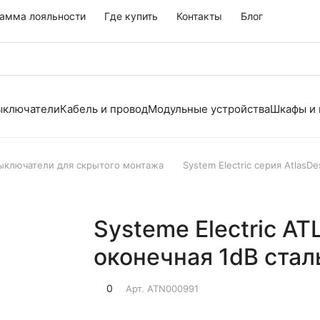
амма лояльности
Где купить
Контакты
Блог
выключатели
Кабель и провод
Модульные устройства
Шкафы и
выключатели для скрытого монтажа
System Electric серия AtlasDe
Systeme Electric A
оконечная 1dB стал
0
Арт.
ATN000991