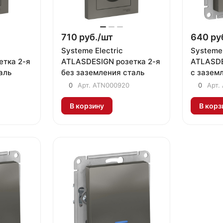
710 руб./
шт
640 ру
Systeme Electric
Systeme 
етка 2-я
ATLASDESIGN розетка 2-я
ATLASDE
аль
без заземления сталь
с зазем
шторкам
0
Арт.
ATN000920
0
Арт.
В корзину
В корз