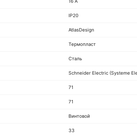
16 А
IP20
AtlasDesign
Термопласт
Сталь
Schneider Electric (Systeme Ele
71
71
Винтовой
33