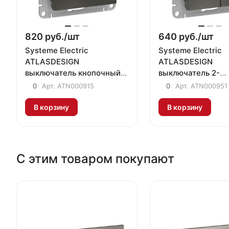
820 руб./
шт
640 руб./
шт
Systeme Electric
Systeme Electric
ATLASDESIGN
ATLASDESIGN
выключатель кнопочный
выключатель 2-
1-клавишный сталь
клавишный сталь
0
Арт.
ATN000915
0
Арт.
ATN000951
В корзину
В корзину
С этим товаром покупают