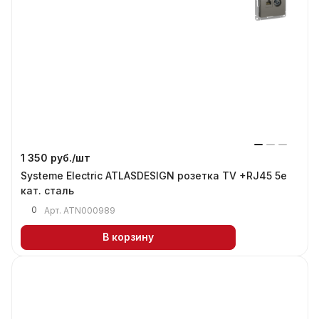
1 350 руб./
шт
Systeme Electric ATLASDESIGN розетка TV +RJ45 5е
кат. сталь
0
Арт.
ATN000989
В корзину