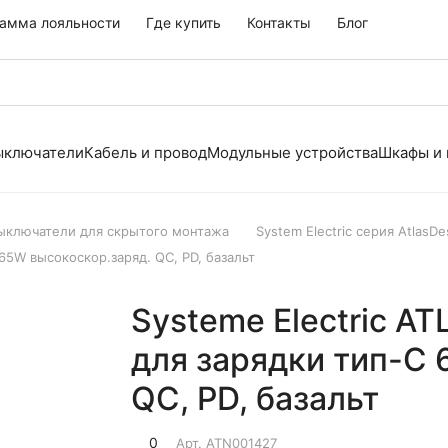
амма лояльности
Где купить
Контакты
Блог
выключатели
Кабель и провод
Модульные устройства
Шкафы и
выключатели для скрытого монтажа
System Electric серия AtlasDe
65W высокоскор.заряд. QC, PD, базальт
Systeme Electric A
для зарядки тип-С 
QC, PD, базальт
0
Арт.
ATN001427