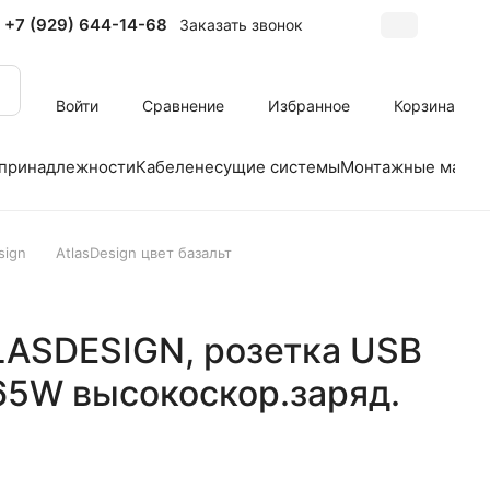
+7 (929) 644-14-68
Заказать звонок
Войти
Сравнение
Избранное
Корзина
 принадлежности
Кабеленесущие системы
Монтажные матер
sign
AtlasDesign цвет базальт
TLASDESIGN, розетка USB
65W высокоскор.заряд.