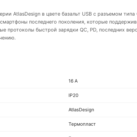
c) серии AtlasDesign в цвете базальт USB с разъемом т
е смартфоны последнего поколения, которые поддержи
ые протоколы быстрой зарядки QC, PD, последних верс
чению.
16 А
IP20
AtlasDesign
Термопласт