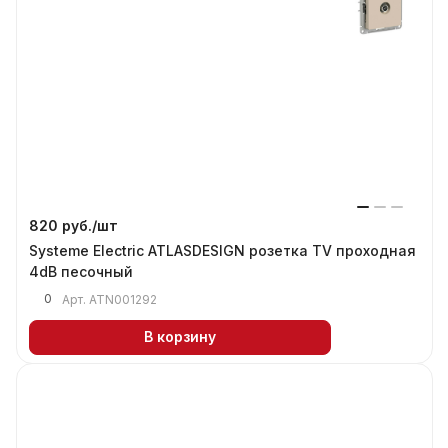
820 руб./
шт
Systeme Electric ATLASDESIGN розетка TV проходная
4dB песочный
0
Арт.
ATN001292
В корзину