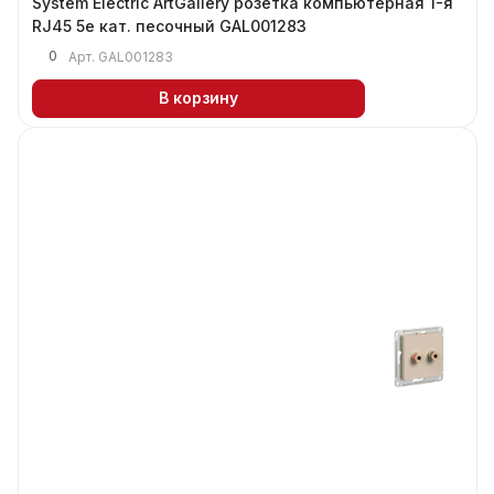
System Electric ArtGallery розетка компьютерная 1-я
RJ45 5е кат. песочный GAL001283
0
Арт.
GAL001283
В корзину