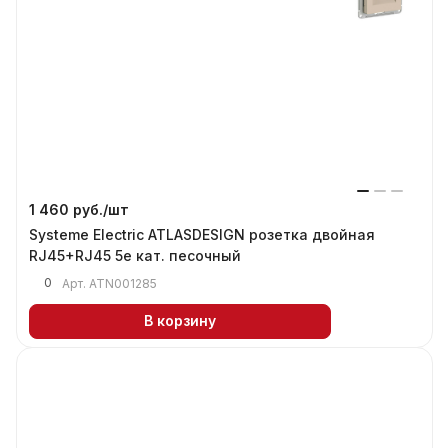
1 460 руб./
шт
Systeme Electric ATLASDESIGN розетка двойная
RJ45+RJ45 5е кат. песочный
0
Арт.
ATN001285
В корзину