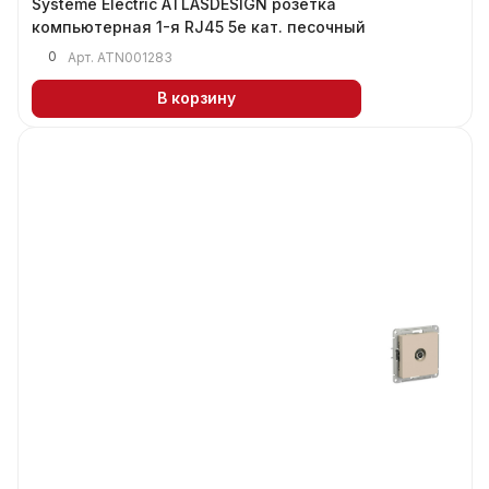
Systeme Electric ATLASDESIGN розетка
компьютерная 1-я RJ45 5е кат. песочный
0
Арт.
ATN001283
В корзину