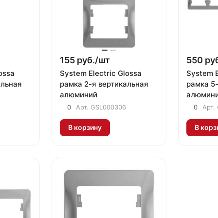
155 руб./
шт
550 руб
ossa
System Electric Glossa
System E
альная
рамка 2-я вертикальная
рамка 5
алюминий
алюмин
0
Арт.
GSL000306
0
Арт.
В корзину
В корз