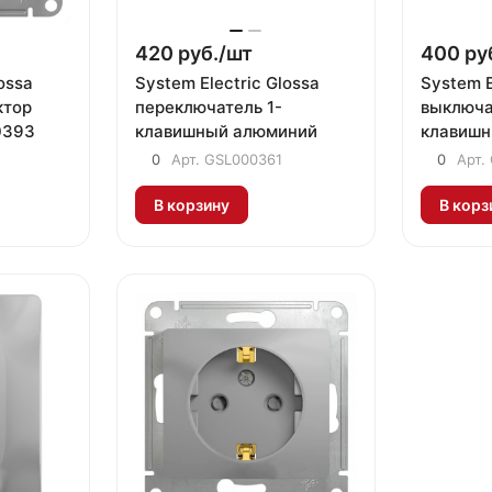
420 руб./
шт
400 ру
ossa
System Electric Glossa
System E
ктор
переключатель 1-
выключа
0393
клавишный алюминий
клавишн
0
Арт.
GSL000361
0
Арт.
В корзину
В корз