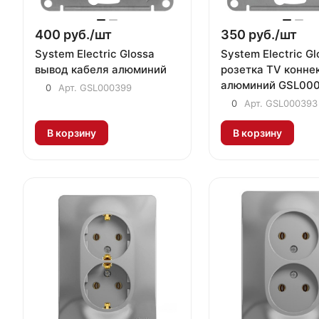
400 руб./
шт
350 руб./
шт
System Electric Glossa
System Electric Gl
вывод кабеля алюминий
розетка TV конне
алюминий GSL00
0
Арт.
GSL000399
0
Арт.
GSL000393
В корзину
В корзину