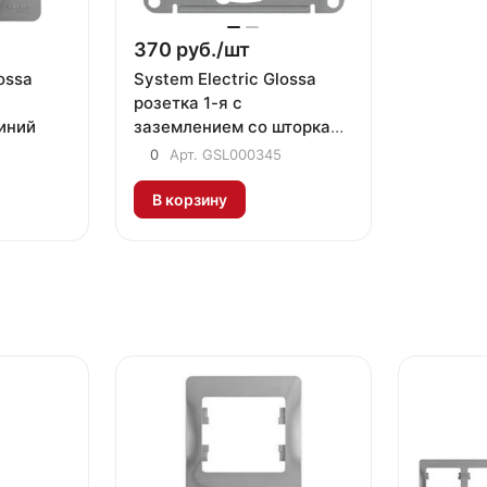
370 руб./
шт
ossa
System Electric Glossa
розетка 1-я с
иний
заземлением со шторками
алюминий
0
Арт.
GSL000345
В корзину