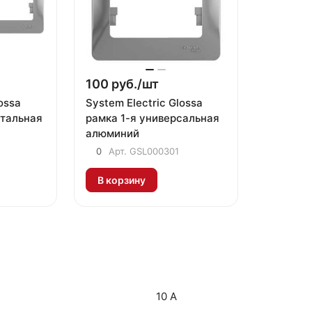
100 руб./
шт
ossa
System Electric Glossa
нтальная
рамка 1-я универсальная
алюминий
0
Арт.
GSL000301
В корзину
10 А