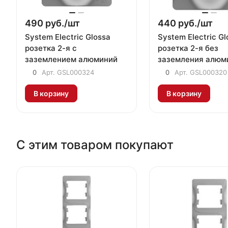
490 руб./
шт
440 руб./
шт
System Electric Glossa
System Electric Gl
розетка 2-я с
розетка 2-я без
заземлением алюминий
заземления алюм
0
Арт.
GSL000324
0
Арт.
GSL000320
В корзину
В корзину
С этим товаром покупают