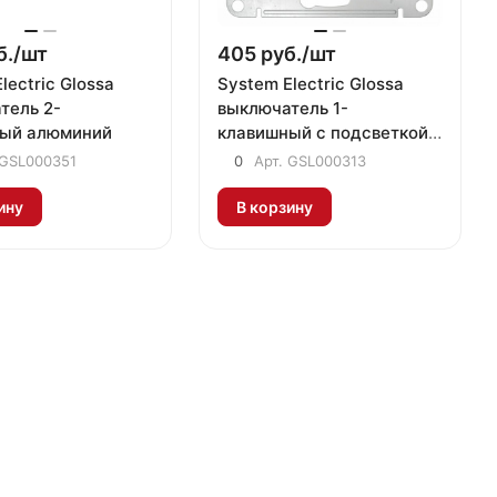
б./
шт
405 руб./
шт
lectric Glossa
System Electric Glossa
тель 2-
выключатель 1-
ый алюминий
клавишный с подсветкой
алюминий
GSL000351
0
Арт.
GSL000313
ину
В корзину