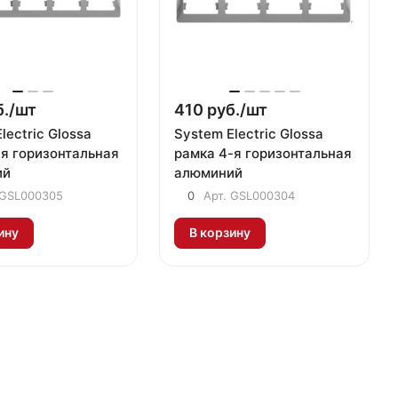
./
шт
410 руб./
шт
lectric Glossa
System Electric Glossa
-я горизонтальная
рамка 4-я горизонтальная
ий
алюминий
GSL000305
0
Арт.
GSL000304
ину
В корзину