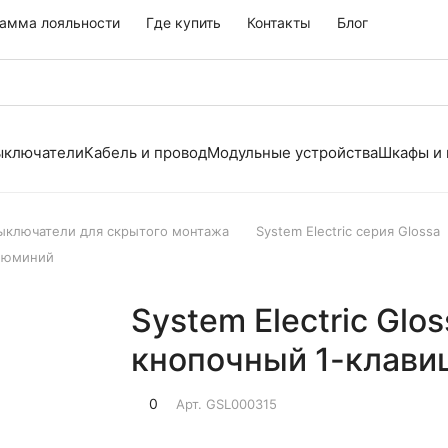
амма лояльности
Где купить
Контакты
Блог
выключатели
Кабель и провод
Модульные устройства
Шкафы и
выключатели для скрытого монтажа
System Electric серия Glossa
алюминий
System Electric Gl
кнопочный 1-клав
0
Арт.
GSL000315