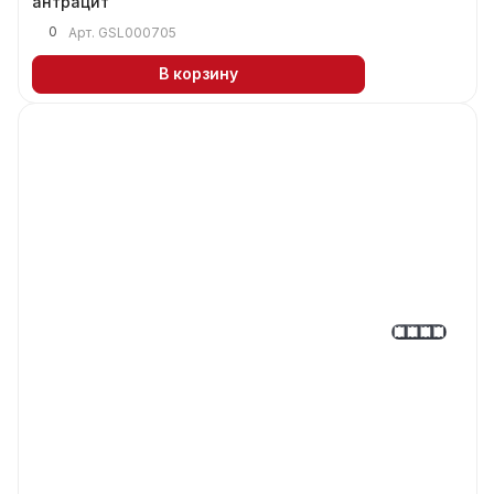
антрацит
0
Арт.
GSL000705
В корзину