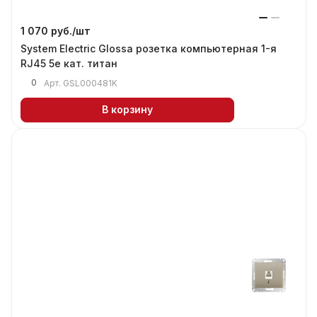
1 070 руб./
шт
System Electric Glossa розетка компьютерная 1-я
RJ45 5е кат. титан
0
Арт.
GSL000481K
В корзину