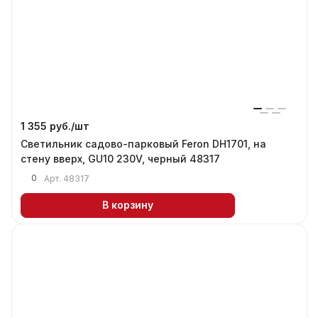
1 355 руб./
шт
Светильник садово-парковый Feron DH1701, на
стену вверх, GU10 230V, черный 48317
0
Арт.
48317
В корзину