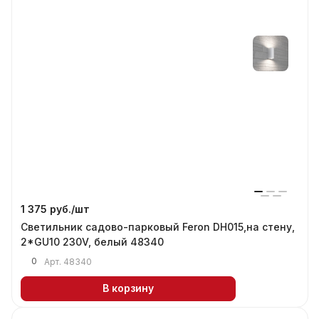
1 375 руб./
шт
Светильник садово-парковый Feron DH015,на стену,
2*GU10 230V, белый 48340
0
Арт.
48340
В корзину